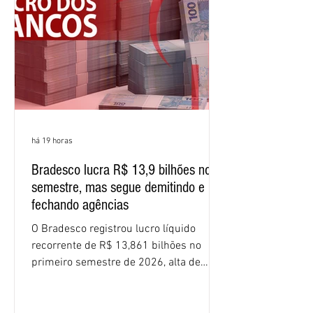
semestre, avanço de 2,1 pontos
percentuais em 12 meses. Apesar dos
resultados expressivos, o banco conti
há 19 horas
Bradesco lucra R$ 13,9 bilhões no
semestre, mas segue demitindo e
fechando agências
O Bradesco registrou lucro líquido
recorrente de R$ 13,861 bilhões no
primeiro semestre de 2026, alta de
16,2% em relação ao mesmo período do
ano passado. Na comparação entre o