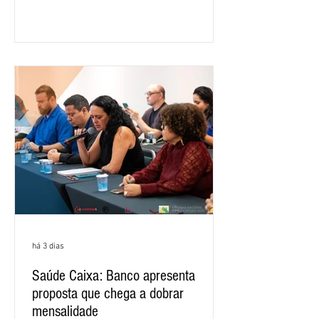
segundo e o primeiro trimestre deste
ano, o crescimento foi de 3,5%. O
retorno sobre o patrimônio líquido (ROE)
alcançou 16% no semestre, aumento de
1,4 ponto percentual em 12 meses. O
crescimento de 16,2% foi o maior entre
os três maiores bancos privados do país
(Bradesco, Itaú e Santander). Segundo o
há 3 dias
Saúde Caixa: Banco apresenta
proposta que chega a dobrar
mensalidade