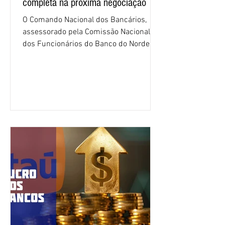
completa na próxima negociação
O Comando Nacional dos Bancários,
assessorado pela Comissão Nacional
dos Funcionários do Banco do Nordeste
do Brasil (CNFBNB), concluiu nesta
quinta-feira (6), em Fortaleza, a
apresentação e o debate da pauta
específica dos trabalhadores do BNB.
Segundo informações do Sindicato dos
Bancários do Ceará, a quarta rodada de
negociação encerrou a discussão das
cláusulas econômicas e sindicais da
minuta, e a representação dos
funcionários cobrou que o banco
apresente uma proposta c