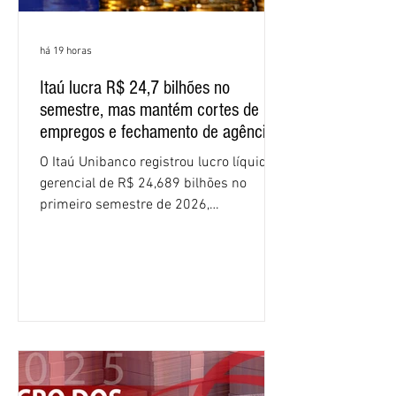
há 19 horas
Itaú lucra R$ 24,7 bilhões no
semestre, mas mantém cortes de
empregos e fechamento de agências
O Itaú Unibanco registrou lucro líquido
gerencial de R$ 24,689 bilhões no
primeiro semestre de 2026,
crescimento de 9,1% em relação ao
mesmo período do ano passado. No
segundo trimestre, o lucro foi de R$
12,407 bilhões, alta de 1% na
comparação com os três primeiros
meses do ano. A rentabilidade sobre o
patrimônio líquido médio anualizado
(ROE), no Brasil, chegou a 26% no