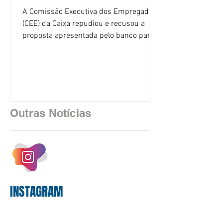
A Comissão Executiva dos Empregados
(CEE) da Caixa repudiou e recusou a
proposta apresentada pelo banco para o
custeio do Saúde Caixa, nesta quarta-
feira (5), durante a quinta rodada de
negociações específicas da Campanha
Nacional dos Bancários 2026, realizada
em São Paulo. Por unanimidade, todas
as federações que compõem a mesa de
Outras Notícias
negociações das empregadas e dos
empregados exigiram que a Caixa refaça
os cálculos e apresente uma nova
proposta. O entendimento é que a
proposta
INSTAGRAM