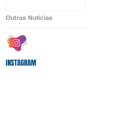
algoritmos e interfaces digitais. O setor
financeiro brasileiro consolidou, em
2025, uma transição profunda em sua
Outras Notícias
estrutura operacional, impulsionada por
um investimento massivo de R$ 47,8
bilhões em tecnologia apenas neste
exercício. A anatomia do serviço
bancário
INSTAGRAM