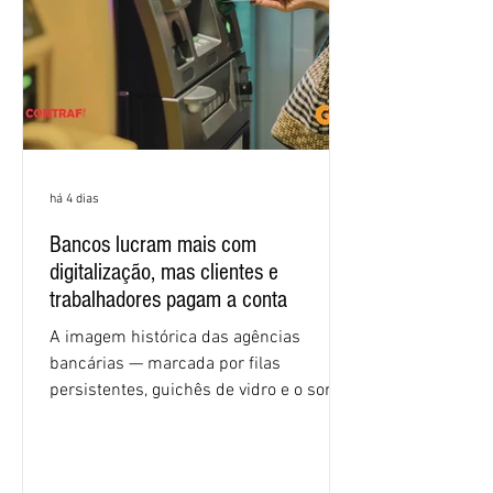
condições de trabalho e cláusulas
econômicas. Apesar da cobrança d
há 4 dias
Bancos lucram mais com
digitalização, mas clientes e
trabalhadores pagam a conta
A imagem histórica das agências
bancárias — marcada por filas
persistentes, guichês de vidro e o som
rítmico de autenticadoras de papel —
está sendo rapidamente substituída por
uma realidade silenciosa movida por