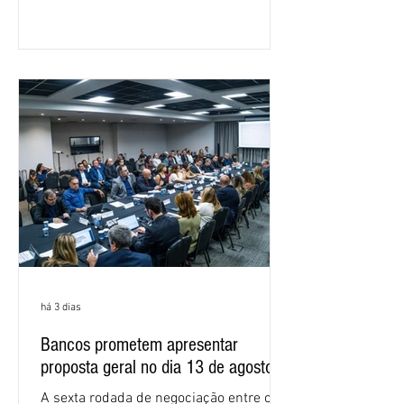
Nacional dos Bancários 2026, realizada
em São Paulo. Por unanimidade, todas
as federações que compõem a mesa de
negociações das empregadas e dos
empregados exigiram que a Caixa refaça
os cálculos e apresente uma nova
proposta. O entendimento é que a
proposta
há 3 dias
Bancos prometem apresentar
proposta geral no dia 13 de agosto
A sexta rodada de negociação entre o