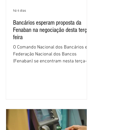
há 4 dias
Bancários esperam proposta da
Fenaban na negociação desta terça-
feira
O Comando Nacional dos Bancários e a
Federação Nacional dos Bancos
(Fenaban) se encontram nesta terça-
feira (4/8), em São Paulo, para a sexta
rodada de negociação da campanha
salarial 2026. É grande a expectativa
para que os patrões apresentem uma
proposta para as demandas
apresentadas nos cinco primeiros
encontros, que trataram sobre emprego
e tecnologia, cláusulas sociais,
igualdade de oportunidades, saúde e