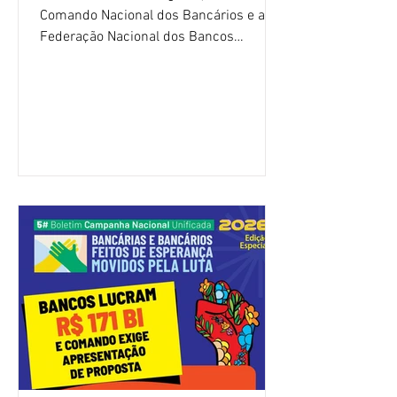
Comando Nacional dos Bancários e a
Federação Nacional dos Bancos
(Fenaban) foi encerrada, nesta terça-
feira (4/8), sem avanços concretos para
a categoria. Mais uma vez, a
representação dos bancos não
apresentou uma proposta global que
atenda às reivindicações dos
trabalhadores e das trabalhadoras,
frustrando a expectativa de evolução
nas negociações da Campanha salarial
2026. Durante o encontro, o movimento
sindical voltou a defender a val