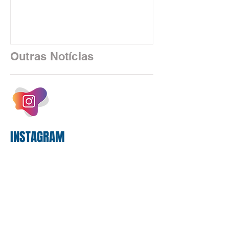
está sendo rapidamente substituída por
uma realidade silenciosa movida por
algoritmos e interfaces digitais. O setor
financeiro brasileiro consolidou, em
2025, uma transição profunda em sua
Outras Notícias
estrutura operacional, impulsionada por
um investimento massivo de R$ 47,8
bilhões em tecnologia apenas neste
exercício. A anatomia do serviço
bancário
INSTAGRAM