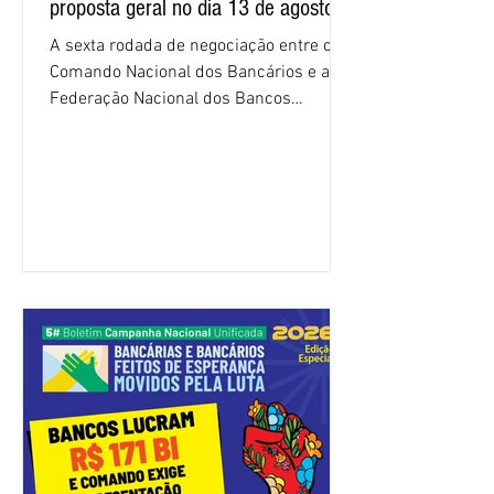
proposta geral no dia 13 de agosto
A sexta rodada de negociação entre o
Comando Nacional dos Bancários e a
Federação Nacional dos Bancos
(Fenaban) foi encerrada, nesta terça-
feira (4/8), sem avanços concretos para
a categoria. Mais uma vez, a
representação dos bancos não
apresentou uma proposta global que
atenda às reivindicações dos
trabalhadores e das trabalhadoras,
frustrando a expectativa de evolução
nas negociações da Campanha salarial
2026. Durante o encontro, o movimento
sindical voltou a defender a val