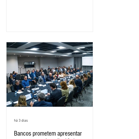
feira (5), durante a quinta rodada de
negociações específicas da Campanha
Nacional dos Bancários 2026, realizada
em São Paulo. Por unanimidade, todas
as federações que compõem a mesa de
negociações das empregadas e dos
empregados exigiram que a Caixa refaça
os cálculos e apresente uma nova
proposta. O entendimento é que a
proposta
há 3 dias
Bancos prometem apresentar