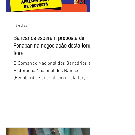
há 4 dias
Bancários esperam proposta da
Fenaban na negociação desta terça-
feira
O Comando Nacional dos Bancários e a
Federação Nacional dos Bancos
(Fenaban) se encontram nesta terça-
feira (4/8), em São Paulo, para a sexta
rodada de negociação da campanha
salarial 2026. É grande a expectativa
para que os patrões apresentem uma
proposta para as demandas
apresentadas nos cinco primeiros
encontros, que trataram sobre emprego