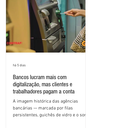
e tecnologia, cláusulas sociais,
igualdade de oportunidades, saúde e
condições de trabalho e cláusulas
econômicas. Apesar da cobrança d
há 5 dias
Bancos lucram mais com
digitalização, mas clientes e
trabalhadores pagam a conta
A imagem histórica das agências
bancárias — marcada por filas
persistentes, guichês de vidro e o som
rítmico de autenticadoras de papel —