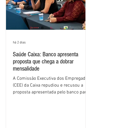
há 2 dias
Saúde Caixa: Banco apresenta
proposta que chega a dobrar
mensalidade
A Comissão Executiva dos Empregados
(CEE) da Caixa repudiou e recusou a
proposta apresentada pelo banco para o
custeio do Saúde Caixa, nesta quarta-
feira (5), durante a quinta rodada de
negociações específicas da Campanha
Nacional dos Bancários 2026, realizada
em São Paulo. Por unanimidade, todas