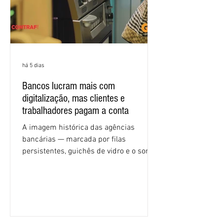
há 5 dias
Bancos lucram mais com
digitalização, mas clientes e
trabalhadores pagam a conta
A imagem histórica das agências
bancárias — marcada por filas
persistentes, guichês de vidro e o som
rítmico de autenticadoras de papel —
está sendo rapidamente substituída por
uma realidade silenciosa movida por
algoritmos e interfaces digitais. O setor
financeiro brasileiro consolidou, em