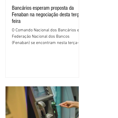
Bancários esperam proposta da
Fenaban na negociação desta terça-
feira
O Comando Nacional dos Bancários e a
Federação Nacional dos Bancos
(Fenaban) se encontram nesta terça-
feira (4/8), em São Paulo, para a sexta
rodada de negociação da campanha
salarial 2026. É grande a expectativa
para que os patrões apresentem uma
proposta para as demandas
apresentadas nos cinco primeiros
encontros, que trataram sobre emprego
e tecnologia, cláusulas sociais,
igualdade de oportunidades, saúde e
condições de trabalho e cláusulas
econômicas. Apesar da cobrança d