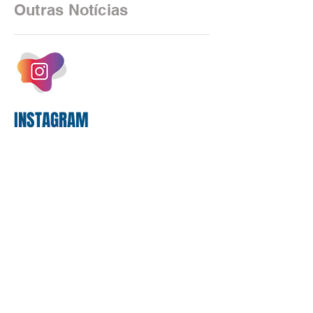
2025, uma transição profunda em sua
Outras Notícias
estrutura operacional, impulsionada por
um investimento massivo de R$ 47,8
bilhões em tecnologia apenas neste
exercício. A anatomia do serviço
bancário
INSTAGRAM