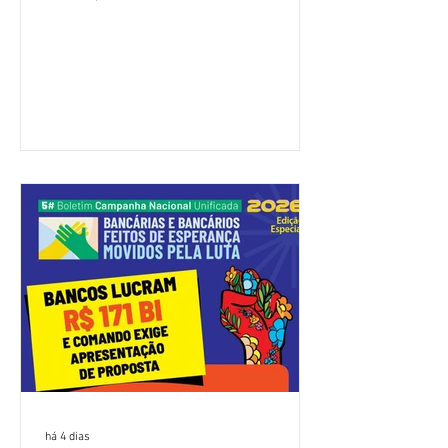
(Fenaban) foi encerrada, nesta terça-
feira (4/8), sem avanços concretos para
a categoria. Mais uma vez, a
representação dos bancos não
apresentou uma proposta global que
atenda às reivindicações dos
trabalhadores e das trabalhadoras,
frustrando a expectativa de evolução
nas negociações da Campanha salarial
2026. Durante o encontro, o movimento
sindical voltou a defender a val
há 4 dias