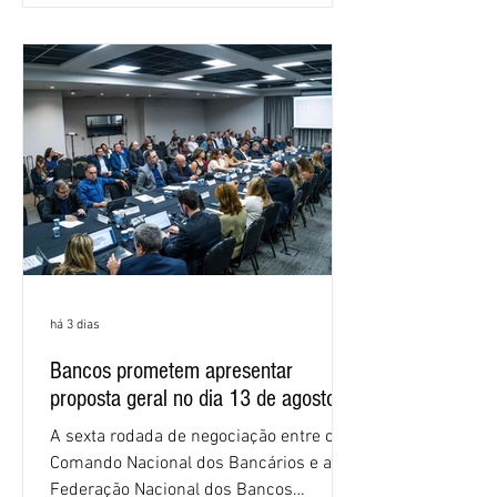
as federações que compõem a mesa de
negociações das empregadas e dos
empregados exigiram que a Caixa refaça
os cálculos e apresente uma nova
proposta. O entendimento é que a
proposta
há 3 dias
Bancos prometem apresentar
proposta geral no dia 13 de agosto
A sexta rodada de negociação entre o
Comando Nacional dos Bancários e a
Federação Nacional dos Bancos