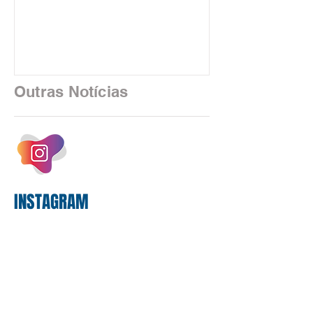
custeio do Saúde Caixa, nesta quarta-
feira (5), durante a quinta rodada de
negociações específicas da Campanha
Nacional dos Bancários 2026, realizada
em São Paulo. Por unanimidade, todas
as federações que compõem a mesa de
Outras Notícias
negociações das empregadas e dos
empregados exigiram que a Caixa refaça
os cálculos e apresente uma nova
proposta. O entendimento é que a
proposta
INSTAGRAM