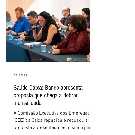
1,4 ponto percentual em 12 meses. O
crescimento de 16,2% foi o maior entre
os três maiores bancos privados do país
(Bradesco, Itaú e Santander). Segundo o
há 3 dias
Saúde Caixa: Banco apresenta
proposta que chega a dobrar
mensalidade
A Comissão Executiva dos Empregados
(CEE) da Caixa repudiou e recusou a
proposta apresentada pelo banco para o