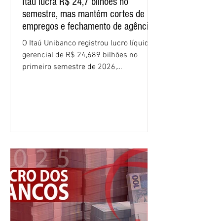
Itaú lucra R$ 24,7 bilhões no
semestre, mas mantém cortes de
empregos e fechamento de agências
O Itaú Unibanco registrou lucro líquido
gerencial de R$ 24,689 bilhões no
primeiro semestre de 2026,
crescimento de 9,1% em relação ao
mesmo período do ano passado. No
segundo trimestre, o lucro foi de R$
12,407 bilhões, alta de 1% na
comparação com os três primeiros
meses do ano. A rentabilidade sobre o
patrimônio líquido médio anualizado
(ROE), no Brasil, chegou a 26% no
semestre, avanço de 2,1 pontos
percentuais em 12 meses. Apesar dos
resultados expressivos, o banco conti