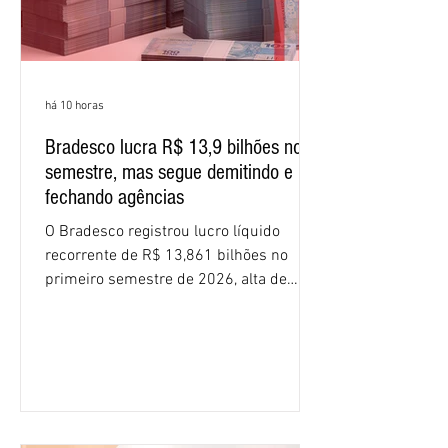
há 10 horas
Bradesco lucra R$ 13,9 bilhões no
semestre, mas segue demitindo e
fechando agências
O Bradesco registrou lucro líquido
recorrente de R$ 13,861 bilhões no
primeiro semestre de 2026, alta de
16,2% em relação ao mesmo período do
ano passado. Na comparação entre o
segundo e o primeiro trimestre deste
ano, o crescimento foi de 3,5%. O
retorno sobre o patrimônio líquido (ROE)
alcançou 16% no semestre, aumento de