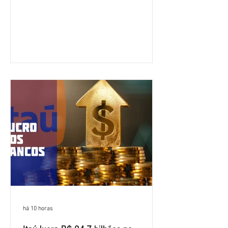
do Brasil (CNFBNB), concluiu nesta
quinta-feira (6), em Fortaleza, a
apresentação e o debate da pauta
específica dos trabalhadores do BNB.
Segundo informações do Sindicato dos
Bancários do Ceará, a quarta rodada de
negociação encerrou a discussão das
cláusulas econômicas e sindicais da
minuta, e a representação dos
funcionários cobrou que o banco
apresente uma proposta c
há 10 horas