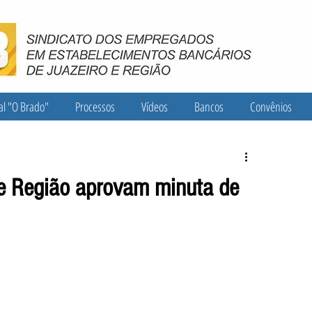
al "O Brado"
Processos
Vídeos
Bancos
Convênios
 e Região aprovam minuta de