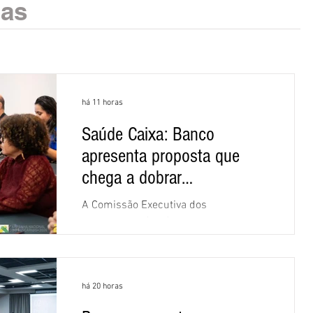
ias
há 11 horas
Saúde Caixa: Banco
apresenta proposta que
chega a dobrar
mensalidade
A Comissão Executiva dos
Empregados (CEE) da Caixa repudiou e
recusou a proposta apresentada pelo
banco para o custeio do Saúde Caixa,
nesta quarta-feira (5), durante a quinta
há 20 horas
rodada de negociações específicas da
Campanha Nacional dos Bancários