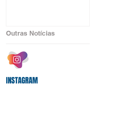
feira (5), durante a quinta rodada de
negociações específicas da Campanha
Nacional dos Bancários 2026, realizada
em São Paulo. Por unanimidade, todas
as federações que compõem a mesa de
Outras Notícias
negociações das empregadas e dos
empregados exigiram que a Caixa refaça
os cálculos e apresente uma nova
proposta. O entendimento é que a
proposta
INSTAGRAM