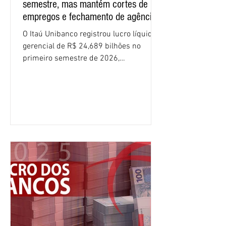
semestre, mas mantém cortes de
empregos e fechamento de agências
O Itaú Unibanco registrou lucro líquido
gerencial de R$ 24,689 bilhões no
primeiro semestre de 2026,
crescimento de 9,1% em relação ao
mesmo período do ano passado. No
segundo trimestre, o lucro foi de R$
12,407 bilhões, alta de 1% na
comparação com os três primeiros
meses do ano. A rentabilidade sobre o
patrimônio líquido médio anualizado
(ROE), no Brasil, chegou a 26% no
semestre, avanço de 2,1 pontos
percentuais em 12 meses. Apesar dos
resultados expressivos, o banco conti