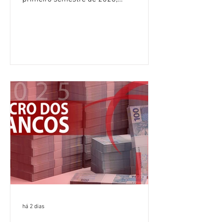
crescimento de 9,1% em relação ao
mesmo período do ano passado. No
segundo trimestre, o lucro foi de R$
12,407 bilhões, alta de 1% na
comparação com os três primeiros
meses do ano. A rentabilidade sobre o
patrimônio líquido médio anualizado
(ROE), no Brasil, chegou a 26% no
semestre, avanço de 2,1 pontos
percentuais em 12 meses. Apesar dos
resultados expressivos, o banco conti
há 2 dias