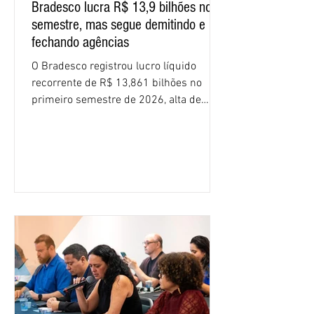
Bradesco lucra R$ 13,9 bilhões no
semestre, mas segue demitindo e
fechando agências
O Bradesco registrou lucro líquido
recorrente de R$ 13,861 bilhões no
primeiro semestre de 2026, alta de
16,2% em relação ao mesmo período do
ano passado. Na comparação entre o
segundo e o primeiro trimestre deste
ano, o crescimento foi de 3,5%. O
retorno sobre o patrimônio líquido (ROE)
alcançou 16% no semestre, aumento de
1,4 ponto percentual em 12 meses. O
crescimento de 16,2% foi o maior entre
os três maiores bancos privados do país
(Bradesco, Itaú e Santander). Segundo o