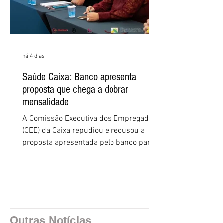
há 4 dias
Saúde Caixa: Banco apresenta
proposta que chega a dobrar
mensalidade
A Comissão Executiva dos Empregados
(CEE) da Caixa repudiou e recusou a
proposta apresentada pelo banco para o
custeio do Saúde Caixa, nesta quarta-
feira (5), durante a quinta rodada de
negociações específicas da Campanha
Nacional dos Bancários 2026, realizada
em São Paulo. Por unanimidade, todas
as federações que compõem a mesa de
Outras Notícias