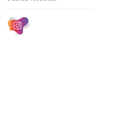
negociações das empregadas e dos
empregados exigiram que a Caixa refaça
os cálculos e apresente uma nova
proposta. O entendimento é que a
proposta
INSTAGRAM