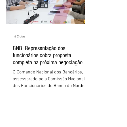
há 2 dias
BNB: Representação dos
funcionários cobra proposta
completa na próxima negociação
O Comando Nacional dos Bancários,
assessorado pela Comissão Nacional
dos Funcionários do Banco do Nordeste
do Brasil (CNFBNB), concluiu nesta
quinta-feira (6), em Fortaleza, a
apresentação e o debate da pauta
específica dos trabalhadores do BNB.
Segundo informações do Sindicato dos
Bancários do Ceará, a quarta rodada de