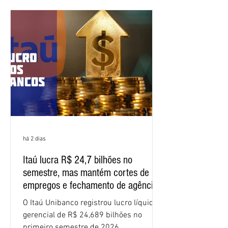
negociação encerrou a discussão das
cláusulas econômicas e sindicais da
minuta, e a representação dos
funcionários cobrou que o banco
apresente uma proposta c
há 2 dias
Itaú lucra R$ 24,7 bilhões no
semestre, mas mantém cortes de
empregos e fechamento de agências
O Itaú Unibanco registrou lucro líquido
gerencial de R$ 24,689 bilhões no
primeiro semestre de 2026,