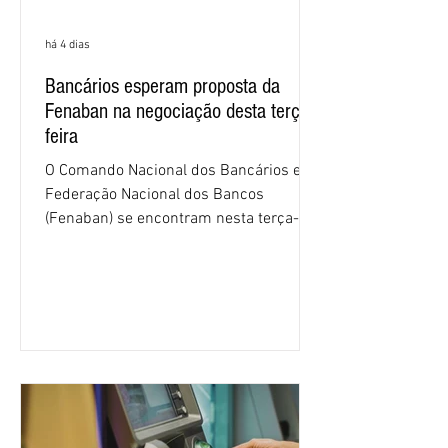
há 4 dias
Bancários esperam proposta da
Fenaban na negociação desta terça-
feira
O Comando Nacional dos Bancários e a
Federação Nacional dos Bancos
(Fenaban) se encontram nesta terça-
feira (4/8), em São Paulo, para a sexta
rodada de negociação da campanha
salarial 2026. É grande a expectativa
para que os patrões apresentem uma
proposta para as demandas
apresentadas nos cinco primeiros
encontros, que trataram sobre emprego
e tecnologia, cláusulas sociais,
igualdade de oportunidades, saúde e