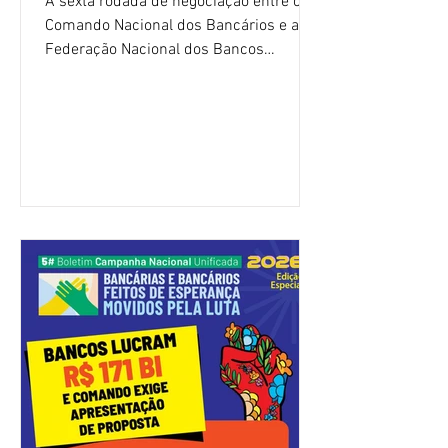
A sexta rodada de negociação entre o
Comando Nacional dos Bancários e a
Federação Nacional dos Bancos
(Fenaban) foi encerrada, nesta terça-
feira (4/8), sem avanços concretos para
a categoria. Mais uma vez, a
representação dos bancos não
apresentou uma proposta global que
atenda às reivindicações dos
trabalhadores e das trabalhadoras,
frustrando a expectativa de evolução
nas negociações da Campanha salarial
2026. Durante o encontro, o movimento
sindical voltou a defender a val