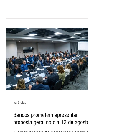
negociações específicas da Campanha
Nacional dos Bancários 2026, realizada
em São Paulo. Por unanimidade, todas
as federações que compõem a mesa de
negociações das empregadas e dos
empregados exigiram que a Caixa refaça
os cálculos e apresente uma nova
proposta. O entendimento é que a
proposta
há 3 dias
Bancos prometem apresentar
proposta geral no dia 13 de agosto