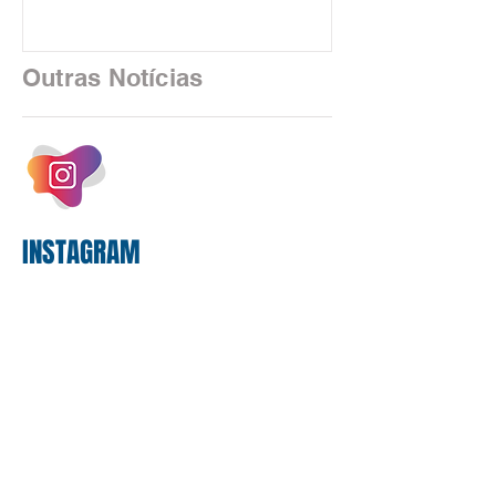
algoritmos e interfaces digitais. O setor
financeiro brasileiro consolidou, em
2025, uma transição profunda em sua
Outras Notícias
estrutura operacional, impulsionada por
um investimento massivo de R$ 47,8
bilhões em tecnologia apenas neste
exercício. A anatomia do serviço
bancário
INSTAGRAM