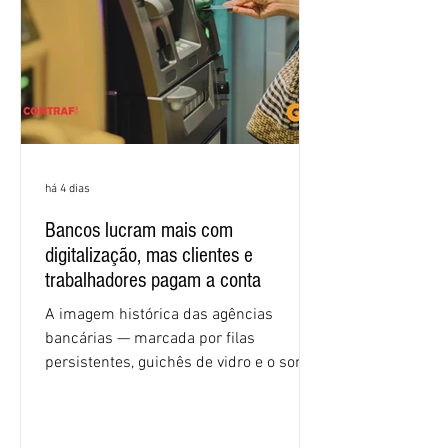
condições de trabalho e cláusulas
econômicas. Apesar da cobrança d
há 4 dias
Bancos lucram mais com
digitalização, mas clientes e
trabalhadores pagam a conta
A imagem histórica das agências
bancárias — marcada por filas
persistentes, guichês de vidro e o som
rítmico de autenticadoras de papel —
está sendo rapidamente substituída por
uma realidade silenciosa movida por