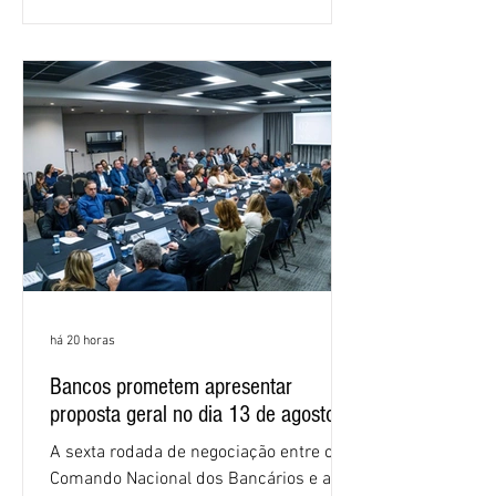
em São Paulo. Por unanimidade, todas
as federações que compõem a mesa de
negociações das empregadas e dos
empregados exigiram que a Caixa refaça
os cálculos e apresente uma nova
proposta. O entendimento é que a
proposta
há 20 horas
Bancos prometem apresentar
proposta geral no dia 13 de agosto
A sexta rodada de negociação entre o
Comando Nacional dos Bancários e a