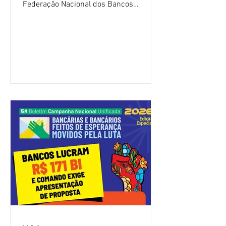
Federação Nacional dos Bancos
(Fenaban) foi encerrada, nesta terça-
feira (4/8), sem avanços concretos para
a categoria. Mais uma vez, a
representação dos bancos não
apresentou uma proposta global que
atenda às reivindicações dos
trabalhadores e das trabalhadoras,
frustrando a expectativa de evolução
nas negociações da Campanha salarial
2026. Durante o encontro, o movimento
sindical voltou a defender a val