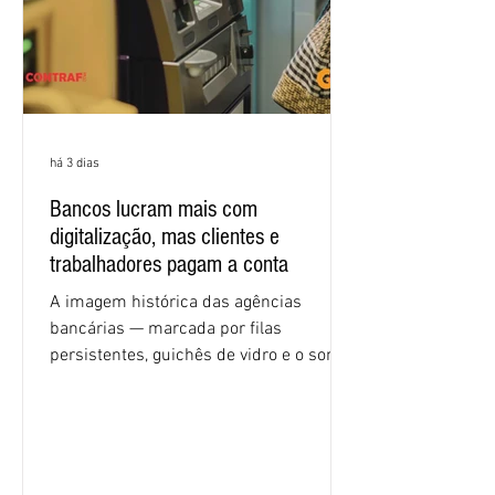
há 3 dias
Bancos lucram mais com
digitalização, mas clientes e
trabalhadores pagam a conta
A imagem histórica das agências
bancárias — marcada por filas
persistentes, guichês de vidro e o som
rítmico de autenticadoras de papel —
está sendo rapidamente substituída por
uma realidade silenciosa movida por
algoritmos e interfaces digitais. O setor
financeiro brasileiro consolidou, em