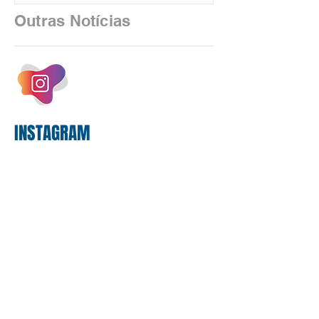
2025, uma transição profunda em sua
Outras Notícias
estrutura operacional, impulsionada por
um investimento massivo de R$ 47,8
bilhões em tecnologia apenas neste
exercício. A anatomia do serviço
bancário
INSTAGRAM