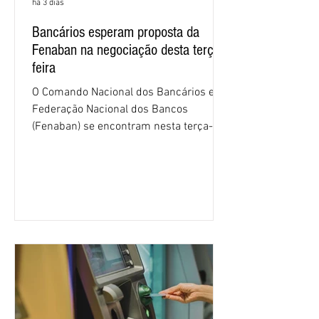
há 3 dias
Bancários esperam proposta da
Fenaban na negociação desta terça-
feira
O Comando Nacional dos Bancários e a
Federação Nacional dos Bancos
(Fenaban) se encontram nesta terça-
feira (4/8), em São Paulo, para a sexta
rodada de negociação da campanha
salarial 2026. É grande a expectativa
para que os patrões apresentem uma
proposta para as demandas
apresentadas nos cinco primeiros
encontros, que trataram sobre emprego
e tecnologia, cláusulas sociais,
igualdade de oportunidades, saúde e
condições de trabalho e cláusulas
econômicas. Apesar da cobrança d