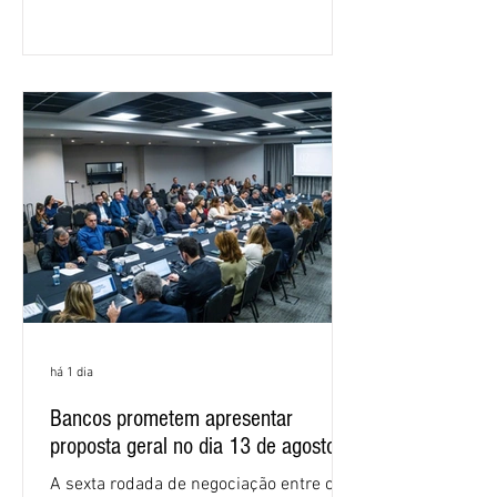
Nacional dos Bancários 2026, realizada
em São Paulo. Por unanimidade, todas
as federações que compõem a mesa de
negociações das empregadas e dos
empregados exigiram que a Caixa refaça
os cálculos e apresente uma nova
proposta. O entendimento é que a
proposta
há 1 dia
Bancos prometem apresentar
proposta geral no dia 13 de agosto
A sexta rodada de negociação entre o