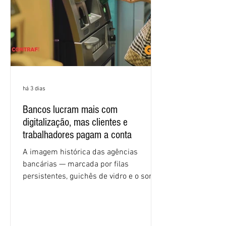
econômicas. Apesar da cobrança d
há 3 dias
Bancos lucram mais com
digitalização, mas clientes e
trabalhadores pagam a conta
A imagem histórica das agências
bancárias — marcada por filas
persistentes, guichês de vidro e o som
rítmico de autenticadoras de papel —
está sendo rapidamente substituída por
uma realidade silenciosa movida por
algoritmos e interfaces digitais. O setor