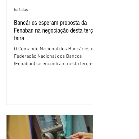
há 3 dias
Bancários esperam proposta da
Fenaban na negociação desta terça-
feira
O Comando Nacional dos Bancários e a
Federação Nacional dos Bancos
(Fenaban) se encontram nesta terça-
feira (4/8), em São Paulo, para a sexta
rodada de negociação da campanha
salarial 2026. É grande a expectativa
para que os patrões apresentem uma
proposta para as demandas
apresentadas nos cinco primeiros
encontros, que trataram sobre emprego
e tecnologia, cláusulas sociais,
igualdade de oportunidades, saúde e
condições de trabalho e cláusulas