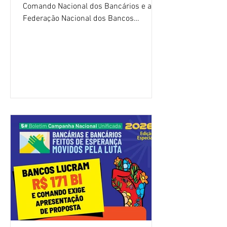
Comando Nacional dos Bancários e a
Federação Nacional dos Bancos
(Fenaban) foi encerrada, nesta terça-
feira (4/8), sem avanços concretos para
a categoria. Mais uma vez, a
representação dos bancos não
apresentou uma proposta global que
atenda às reivindicações dos
trabalhadores e das trabalhadoras,
frustrando a expectativa de evolução
nas negociações da Campanha salarial
2026. Durante o encontro, o movimento
sindical voltou a defender a val