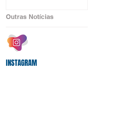
financeiro brasileiro consolidou, em
2025, uma transição profunda em sua
Outras Notícias
estrutura operacional, impulsionada por
um investimento massivo de R$ 47,8
bilhões em tecnologia apenas neste
exercício. A anatomia do serviço
bancário
INSTAGRAM