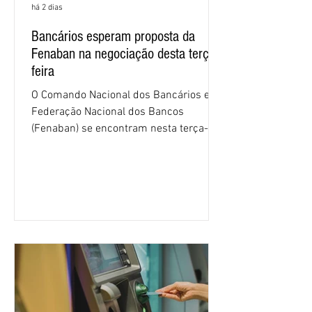
há 2 dias
Bancários esperam proposta da
Fenaban na negociação desta terça-
feira
O Comando Nacional dos Bancários e a
Federação Nacional dos Bancos
(Fenaban) se encontram nesta terça-
feira (4/8), em São Paulo, para a sexta
rodada de negociação da campanha
salarial 2026. É grande a expectativa
para que os patrões apresentem uma
proposta para as demandas
apresentadas nos cinco primeiros
encontros, que trataram sobre emprego
e tecnologia, cláusulas sociais,
igualdade de oportunidades, saúde e
condições de trabalho e cláusulas