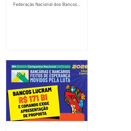
Federação Nacional dos Bancos
(Fenaban) foi encerrada, nesta terça-
feira (4/8), sem avanços concretos para
a categoria. Mais uma vez, a
representação dos bancos não
apresentou uma proposta global que
atenda às reivindicações dos
trabalhadores e das trabalhadoras,
frustrando a expectativa de evolução
nas negociações da Campanha salarial
2026. Durante o encontro, o movimento
sindical voltou a defender a val