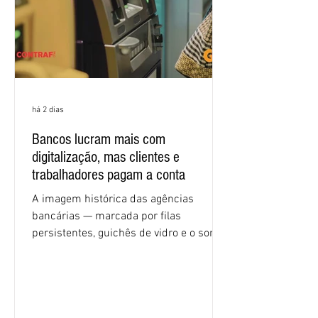
econômicas. Apesar da cobrança d
há 2 dias
Bancos lucram mais com
digitalização, mas clientes e
trabalhadores pagam a conta
A imagem histórica das agências
bancárias — marcada por filas
persistentes, guichês de vidro e o som
rítmico de autenticadoras de papel —
está sendo rapidamente substituída por
uma realidade silenciosa movida por
algoritmos e interfaces digitais. O setor