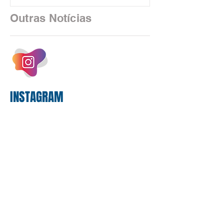
financeiro brasileiro consolidou, em
2025, uma transição profunda em sua
Outras Notícias
estrutura operacional, impulsionada por
um investimento massivo de R$ 47,8
bilhões em tecnologia apenas neste
exercício. A anatomia do serviço
bancário
INSTAGRAM