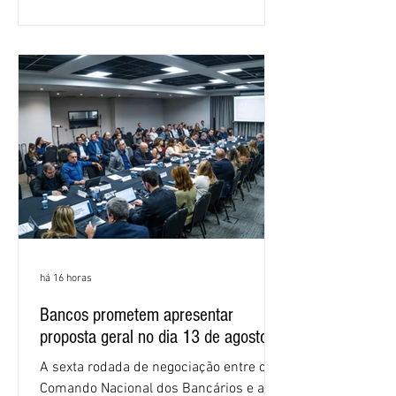
em São Paulo. Por unanimidade, todas
as federações que compõem a mesa de
negociações das empregadas e dos
empregados exigiram que a Caixa refaça
os cálculos e apresente uma nova
proposta. O entendimento é que a
proposta
há 16 horas
Bancos prometem apresentar
proposta geral no dia 13 de agosto
A sexta rodada de negociação entre o
Comando Nacional dos Bancários e a