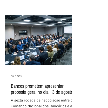
em São Paulo. Por unanimidade, todas
as federações que compõem a mesa de
negociações das empregadas e dos
empregados exigiram que a Caixa refaça
os cálculos e apresente uma nova
proposta. O entendimento é que a
proposta
há 2 dias
Bancos prometem apresentar
proposta geral no dia 13 de agosto
A sexta rodada de negociação entre o
Comando Nacional dos Bancários e a