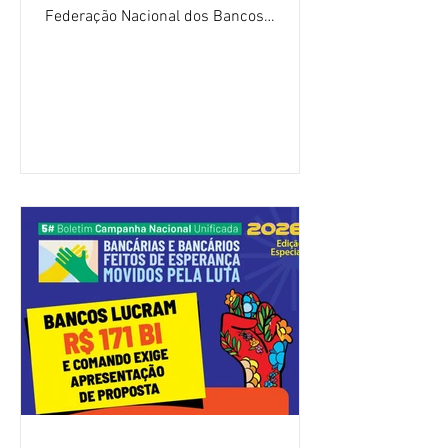
Federação Nacional dos Bancos
(Fenaban) foi encerrada, nesta terça-
feira (4/8), sem avanços concretos para
a categoria. Mais uma vez, a
representação dos bancos não
apresentou uma proposta global que
atenda às reivindicações dos
trabalhadores e das trabalhadoras,
frustrando a expectativa de evolução
nas negociações da Campanha salarial
2026. Durante o encontro, o movimento
sindical voltou a defender a val