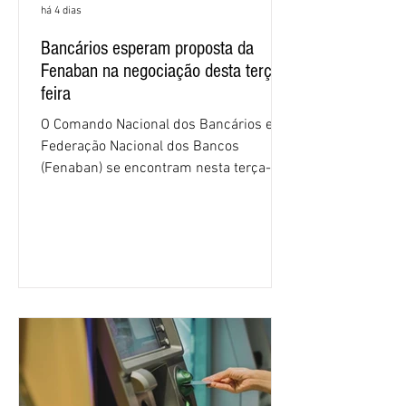
há 4 dias
Bancários esperam proposta da
Fenaban na negociação desta terça-
feira
O Comando Nacional dos Bancários e a
Federação Nacional dos Bancos
(Fenaban) se encontram nesta terça-
feira (4/8), em São Paulo, para a sexta
rodada de negociação da campanha
salarial 2026. É grande a expectativa
para que os patrões apresentem uma
proposta para as demandas
apresentadas nos cinco primeiros
encontros, que trataram sobre emprego
e tecnologia, cláusulas sociais,
igualdade de oportunidades, saúde e
condições de trabalho e cláusulas