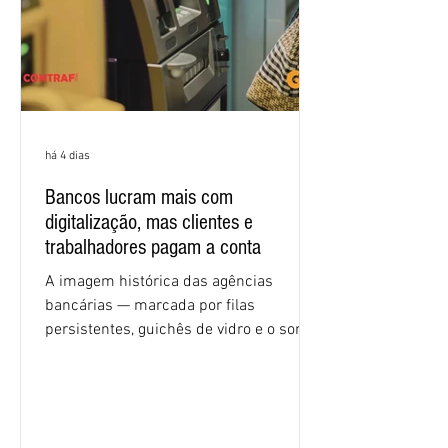
econômicas. Apesar da cobrança d
há 4 dias
Bancos lucram mais com
digitalização, mas clientes e
trabalhadores pagam a conta
A imagem histórica das agências
bancárias — marcada por filas
persistentes, guichês de vidro e o som
rítmico de autenticadoras de papel —
está sendo rapidamente substituída por
uma realidade silenciosa movida por
algoritmos e interfaces digitais. O setor