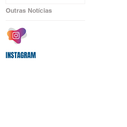
financeiro brasileiro consolidou, em
2025, uma transição profunda em sua
Outras Notícias
estrutura operacional, impulsionada por
um investimento massivo de R$ 47,8
bilhões em tecnologia apenas neste
exercício. A anatomia do serviço
bancário
INSTAGRAM