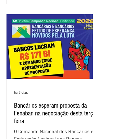
atenda às reivindicações dos
trabalhadores e das trabalhadoras,
frustrando a expectativa de evolução
nas negociações da Campanha salarial
2026. Durante o encontro, o movimento
sindical voltou a defender a val
há 3 dias
Bancários esperam proposta da
Fenaban na negociação desta terça-
feira
O Comando Nacional dos Bancários e a