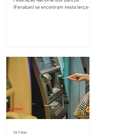
Federação Nacional dos Bancos
(Fenaban) se encontram nesta terça-
feira (4/8), em São Paulo, para a sexta
rodada de negociação da campanha
salarial 2026. É grande a expectativa
para que os patrões apresentem uma
proposta para as demandas
apresentadas nos cinco primeiros
encontros, que trataram sobre emprego
e tecnologia, cláusulas sociais,
igualdade de oportunidades, saúde e
condições de trabalho e cláusulas
econômicas. Apesar da cobrança d
há 3 dias