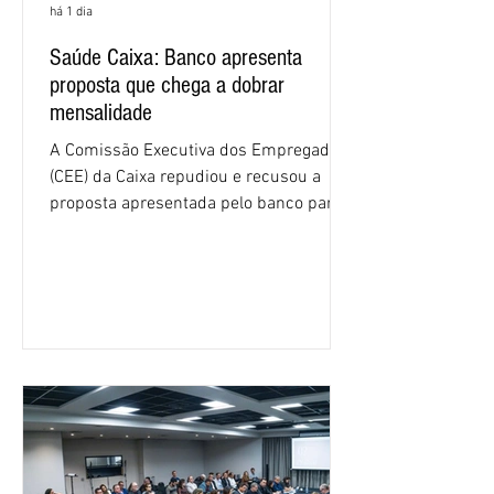
há 1 dia
Saúde Caixa: Banco apresenta
proposta que chega a dobrar
mensalidade
A Comissão Executiva dos Empregados
(CEE) da Caixa repudiou e recusou a
proposta apresentada pelo banco para o
custeio do Saúde Caixa, nesta quarta-
feira (5), durante a quinta rodada de
negociações específicas da Campanha
Nacional dos Bancários 2026, realizada
em São Paulo. Por unanimidade, todas
as federações que compõem a mesa de
negociações das empregadas e dos
empregados exigiram que a Caixa refaça
os cálculos e apresente uma nova
proposta. O entendimento é que a