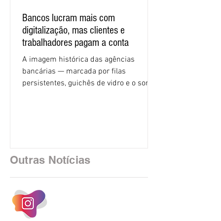
Bancos lucram mais com
digitalização, mas clientes e
trabalhadores pagam a conta
A imagem histórica das agências
bancárias — marcada por filas
persistentes, guichês de vidro e o som
rítmico de autenticadoras de papel —
está sendo rapidamente substituída por
uma realidade silenciosa movida por
algoritmos e interfaces digitais. O setor
financeiro brasileiro consolidou, em
2025, uma transição profunda em sua
Outras Notícias
estrutura operacional, impulsionada por
um investimento massivo de R$ 47,8
bilhões em tecnologia apenas neste
exercício. A anatomia do serviço
bancário