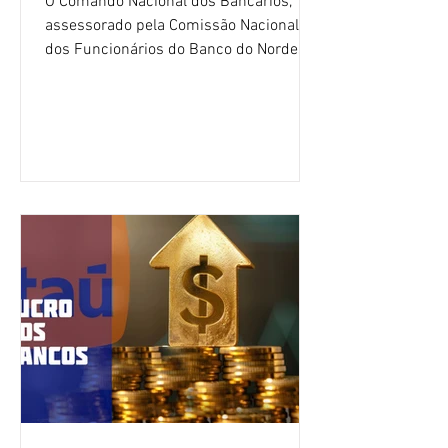
O Comando Nacional dos Bancários,
assessorado pela Comissão Nacional
dos Funcionários do Banco do Nordeste
do Brasil (CNFBNB), concluiu nesta
quinta-feira (6), em Fortaleza, a
apresentação e o debate da pauta
específica dos trabalhadores do BNB.
Segundo informações do Sindicato dos
Bancários do Ceará, a quarta rodada de
negociação encerrou a discussão das
cláusulas econômicas e sindicais da
minuta, e a representação dos
funcionários cobrou que o banco
apresente uma proposta c