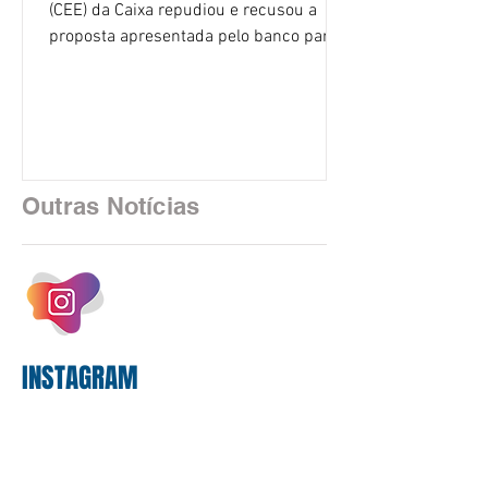
(CEE) da Caixa repudiou e recusou a
proposta apresentada pelo banco para o
custeio do Saúde Caixa, nesta quarta-
feira (5), durante a quinta rodada de
negociações específicas da Campanha
Nacional dos Bancários 2026, realizada
em São Paulo. Por unanimidade, todas
as federações que compõem a mesa de
Outras Notícias
negociações das empregadas e dos
empregados exigiram que a Caixa refaça
os cálculos e apresente uma nova
proposta. O entendimento é que a
proposta
INSTAGRAM