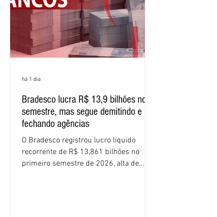
resultados expressivos, o banco conti
há 1 dia
Bradesco lucra R$ 13,9 bilhões no
semestre, mas segue demitindo e
fechando agências
O Bradesco registrou lucro líquido
recorrente de R$ 13,861 bilhões no
primeiro semestre de 2026, alta de
16,2% em relação ao mesmo período do
ano passado. Na comparação entre o
segundo e o primeiro trimestre deste
ano, o crescimento foi de 3,5%. O