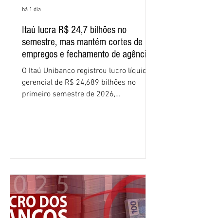
há 1 dia
Itaú lucra R$ 24,7 bilhões no
semestre, mas mantém cortes de
empregos e fechamento de agências
O Itaú Unibanco registrou lucro líquido
gerencial de R$ 24,689 bilhões no
primeiro semestre de 2026,
crescimento de 9,1% em relação ao
mesmo período do ano passado. No
segundo trimestre, o lucro foi de R$
12,407 bilhões, alta de 1% na
comparação com os três primeiros
meses do ano. A rentabilidade sobre o
patrimônio líquido médio anualizado
(ROE), no Brasil, chegou a 26% no
semestre, avanço de 2,1 pontos
percentuais em 12 meses. Apesar dos