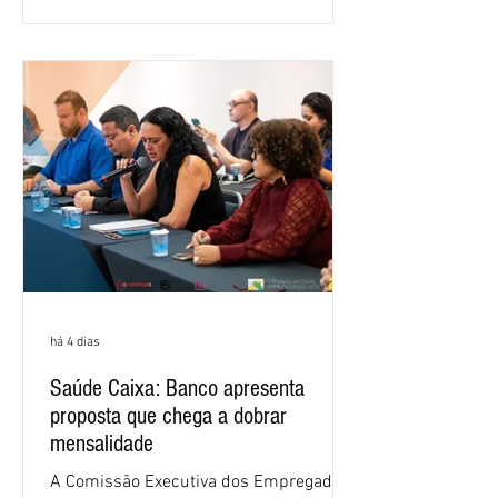
retorno sobre o patrimônio líquido (ROE)
alcançou 16% no semestre, aumento de
1,4 ponto percentual em 12 meses. O
crescimento de 16,2% foi o maior entre
os três maiores bancos privados do país
(Bradesco, Itaú e Santander). Segundo o
há 4 dias
Saúde Caixa: Banco apresenta
proposta que chega a dobrar
mensalidade
A Comissão Executiva dos Empregados