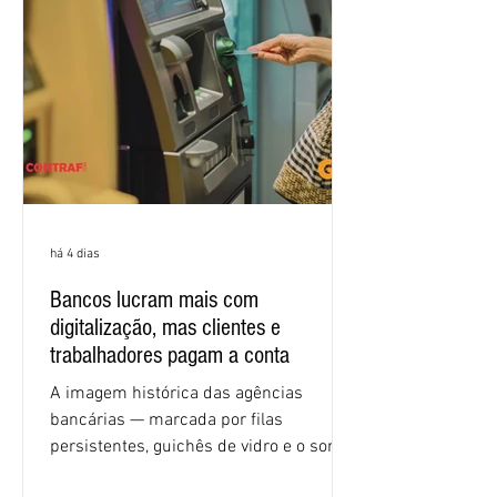
e tecnologia, cláusulas sociais,
igualdade de oportunidades, saúde e
condições de trabalho e cláusulas
econômicas. Apesar da cobrança d
há 4 dias
Bancos lucram mais com
digitalização, mas clientes e
trabalhadores pagam a conta
A imagem histórica das agências
bancárias — marcada por filas
persistentes, guichês de vidro e o som
rítmico de autenticadoras de papel —