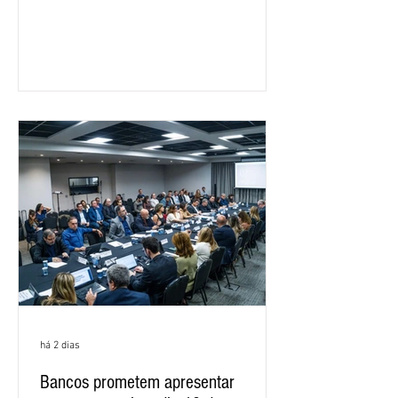
feira (5), durante a quinta rodada de
negociações específicas da Campanha
Nacional dos Bancários 2026, realizada
em São Paulo. Por unanimidade, todas
as federações que compõem a mesa de
negociações das empregadas e dos
empregados exigiram que a Caixa refaça
os cálculos e apresente uma nova
proposta. O entendimento é que a
proposta
há 2 dias
Bancos prometem apresentar