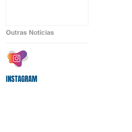
está sendo rapidamente substituída por
uma realidade silenciosa movida por
algoritmos e interfaces digitais. O setor
financeiro brasileiro consolidou, em
2025, uma transição profunda em sua
Outras Notícias
estrutura operacional, impulsionada por
um investimento massivo de R$ 47,8
bilhões em tecnologia apenas neste
exercício. A anatomia do serviço
bancário
INSTAGRAM