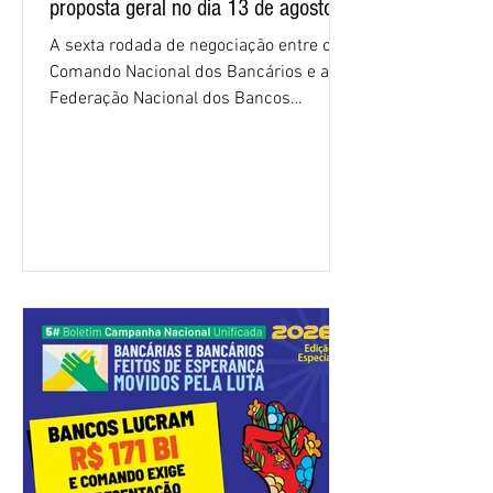
proposta geral no dia 13 de agosto
A sexta rodada de negociação entre o
Comando Nacional dos Bancários e a
Federação Nacional dos Bancos
(Fenaban) foi encerrada, nesta terça-
feira (4/8), sem avanços concretos para
a categoria. Mais uma vez, a
representação dos bancos não
apresentou uma proposta global que
atenda às reivindicações dos
trabalhadores e das trabalhadoras,
frustrando a expectativa de evolução
nas negociações da Campanha salarial
2026. Durante o encontro, o movimento
sindical voltou a defender a val