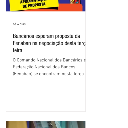
há 4 dias
Bancários esperam proposta da
Fenaban na negociação desta terça-
feira
O Comando Nacional dos Bancários e a
Federação Nacional dos Bancos
(Fenaban) se encontram nesta terça-
feira (4/8), em São Paulo, para a sexta
rodada de negociação da campanha
salarial 2026. É grande a expectativa
para que os patrões apresentem uma
proposta para as demandas
apresentadas nos cinco primeiros
encontros, que trataram sobre emprego