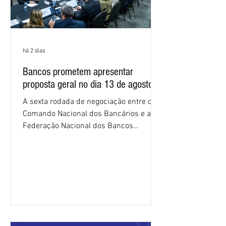
há 2 dias
Bancos prometem apresentar
proposta geral no dia 13 de agosto
A sexta rodada de negociação entre o
Comando Nacional dos Bancários e a
Federação Nacional dos Bancos
(Fenaban) foi encerrada, nesta terça-
feira (4/8), sem avanços concretos para
a categoria. Mais uma vez, a
representação dos bancos não
apresentou uma proposta global que
atenda às reivindicações dos
trabalhadores e das trabalhadoras,
frustrando a expectativa de evolução