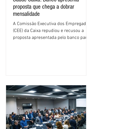
proposta que chega a dobrar
mensalidade
A Comissão Executiva dos Empregados
(CEE) da Caixa repudiou e recusou a
proposta apresentada pelo banco para o
custeio do Saúde Caixa, nesta quarta-
feira (5), durante a quinta rodada de
negociações específicas da Campanha
Nacional dos Bancários 2026, realizada
em São Paulo. Por unanimidade, todas
as federações que compõem a mesa de
negociações das empregadas e dos
empregados exigiram que a Caixa refaça
os cálculos e apresente uma nova
proposta. O entendimento é que a
proposta