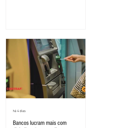
rodada de negociação da campanha
salarial 2026. É grande a expectativa
para que os patrões apresentem uma
proposta para as demandas
apresentadas nos cinco primeiros
encontros, que trataram sobre emprego
e tecnologia, cláusulas sociais,
igualdade de oportunidades, saúde e
condições de trabalho e cláusulas
econômicas. Apesar da cobrança d
há 4 dias
Bancos lucram mais com