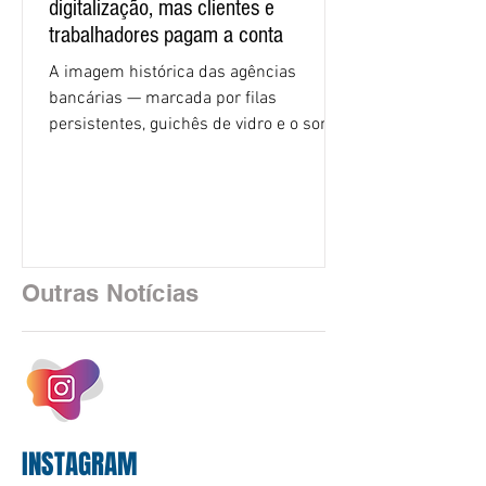
digitalização, mas clientes e
trabalhadores pagam a conta
A imagem histórica das agências
bancárias — marcada por filas
persistentes, guichês de vidro e o som
rítmico de autenticadoras de papel —
está sendo rapidamente substituída por
uma realidade silenciosa movida por
algoritmos e interfaces digitais. O setor
financeiro brasileiro consolidou, em
2025, uma transição profunda em sua
Outras Notícias
estrutura operacional, impulsionada por
um investimento massivo de R$ 47,8
bilhões em tecnologia apenas neste
exercício. A anatomia do serviço
bancário
INSTAGRAM