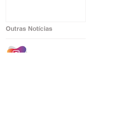
uma realidade silenciosa movida por
algoritmos e interfaces digitais. O setor
financeiro brasileiro consolidou, em
2025, uma transição profunda em sua
Outras Notícias
estrutura operacional, impulsionada por
um investimento massivo de R$ 47,8
bilhões em tecnologia apenas neste
exercício. A anatomia do serviço
bancário
INSTAGRAM