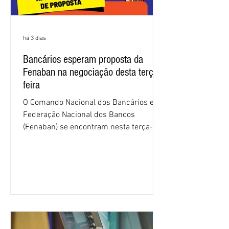
há 3 dias
Bancários esperam proposta da
Fenaban na negociação desta terça-
feira
O Comando Nacional dos Bancários e a
Federação Nacional dos Bancos
(Fenaban) se encontram nesta terça-
feira (4/8), em São Paulo, para a sexta
rodada de negociação da campanha
salarial 2026. É grande a expectativa
para que os patrões apresentem uma
proposta para as demandas
apresentadas nos cinco primeiros
encontros, que trataram sobre emprego
e tecnologia, cláusulas sociais,