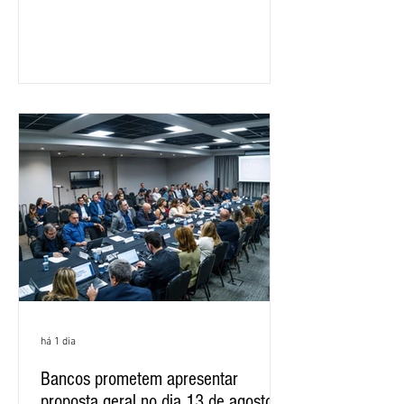
feira (5), durante a quinta rodada de
negociações específicas da Campanha
Nacional dos Bancários 2026, realizada
em São Paulo. Por unanimidade, todas
as federações que compõem a mesa de
negociações das empregadas e dos
empregados exigiram que a Caixa refaça
os cálculos e apresente uma nova
proposta. O entendimento é que a
proposta
há 1 dia
Bancos prometem apresentar
proposta geral no dia 13 de agosto