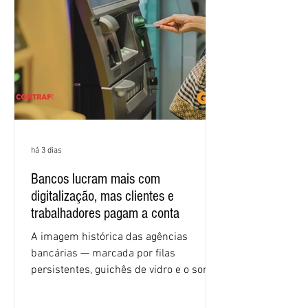
igualdade de oportunidades, saúde e
condições de trabalho e cláusulas
econômicas. Apesar da cobrança d
há 3 dias
Bancos lucram mais com
digitalização, mas clientes e
trabalhadores pagam a conta
A imagem histórica das agências
bancárias — marcada por filas
persistentes, guichês de vidro e o som
rítmico de autenticadoras de papel —
está sendo rapidamente substituída por