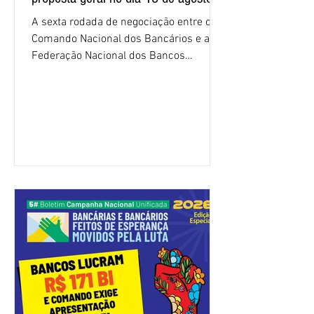
A sexta rodada de negociação entre o
Comando Nacional dos Bancários e a
Federação Nacional dos Bancos
(Fenaban) foi encerrada, nesta terça-
feira (4/8), sem avanços concretos para
a categoria. Mais uma vez, a
representação dos bancos não
apresentou uma proposta global que
atenda às reivindicações dos
trabalhadores e das trabalhadoras,
frustrando a expectativa de evolução
nas negociações da Campanha salarial
2026. Durante o encontro, o movimento
sindical voltou a defender a val