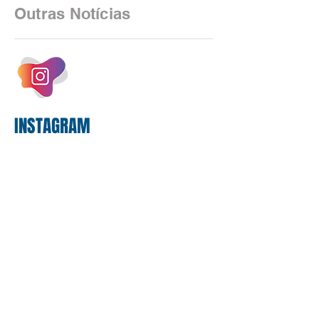
2025, uma transição profunda em sua
Outras Notícias
estrutura operacional, impulsionada por
um investimento massivo de R$ 47,8
bilhões em tecnologia apenas neste
exercício. A anatomia do serviço
bancário
INSTAGRAM