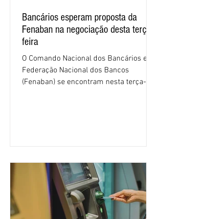
Bancários esperam proposta da
Fenaban na negociação desta terça-
feira
O Comando Nacional dos Bancários e a
Federação Nacional dos Bancos
(Fenaban) se encontram nesta terça-
feira (4/8), em São Paulo, para a sexta
rodada de negociação da campanha
salarial 2026. É grande a expectativa
para que os patrões apresentem uma
proposta para as demandas
apresentadas nos cinco primeiros
encontros, que trataram sobre emprego
e tecnologia, cláusulas sociais,
igualdade de oportunidades, saúde e
condições de trabalho e cláusulas
econômicas. Apesar da cobrança d