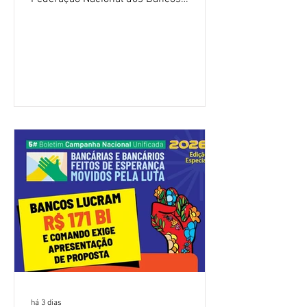
(Fenaban) foi encerrada, nesta terça-
feira (4/8), sem avanços concretos para
a categoria. Mais uma vez, a
representação dos bancos não
apresentou uma proposta global que
atenda às reivindicações dos
trabalhadores e das trabalhadoras,
frustrando a expectativa de evolução
nas negociações da Campanha salarial
2026. Durante o encontro, o movimento
sindical voltou a defender a val
há 3 dias