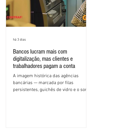
há 3 dias
Bancos lucram mais com
digitalização, mas clientes e
trabalhadores pagam a conta
A imagem histórica das agências
bancárias — marcada por filas
persistentes, guichês de vidro e o som
rítmico de autenticadoras de papel —
está sendo rapidamente substituída por
uma realidade silenciosa movida por
algoritmos e interfaces digitais. O setor
financeiro brasileiro consolidou, em