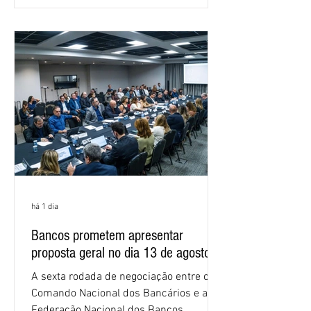
em São Paulo. Por unanimidade, todas
as federações que compõem a mesa de
negociações das empregadas e dos
empregados exigiram que a Caixa refaça
os cálculos e apresente uma nova
proposta. O entendimento é que a
proposta
há 1 dia
Bancos prometem apresentar
proposta geral no dia 13 de agosto
A sexta rodada de negociação entre o
Comando Nacional dos Bancários e a
Federação Nacional dos Bancos