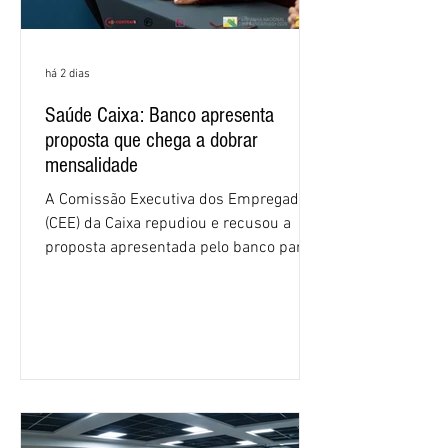
há 2 dias
Saúde Caixa: Banco apresenta
proposta que chega a dobrar
mensalidade
A Comissão Executiva dos Empregados
(CEE) da Caixa repudiou e recusou a
proposta apresentada pelo banco para o
custeio do Saúde Caixa, nesta quarta-
feira (5), durante a quinta rodada de
negociações específicas da Campanha
Nacional dos Bancários 2026, realizada
em São Paulo. Por unanimidade, todas
as federações que compõem a mesa de
negociações das empregadas e dos
empregados exigiram que a Caixa refaça