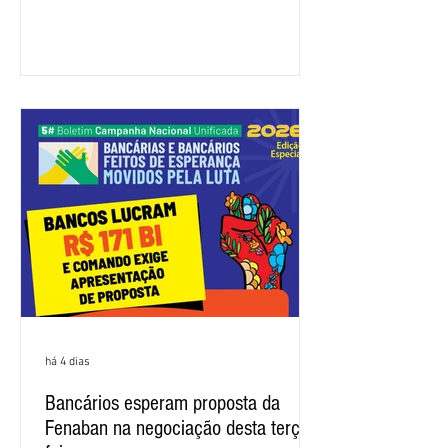
representação dos bancos não
apresentou uma proposta global que
atenda às reivindicações dos
trabalhadores e das trabalhadoras,
frustrando a expectativa de evolução
nas negociações da Campanha salarial
2026. Durante o encontro, o movimento
sindical voltou a defender a val
há 4 dias
Bancários esperam proposta da
Fenaban na negociação desta terça-