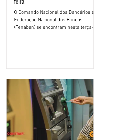
feira
O Comando Nacional dos Bancários e a
Federação Nacional dos Bancos
(Fenaban) se encontram nesta terça-
feira (4/8), em São Paulo, para a sexta
rodada de negociação da campanha
salarial 2026. É grande a expectativa
para que os patrões apresentem uma
proposta para as demandas
apresentadas nos cinco primeiros
encontros, que trataram sobre emprego
e tecnologia, cláusulas sociais,
igualdade de oportunidades, saúde e
condições de trabalho e cláusulas
econômicas. Apesar da cobrança d