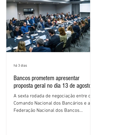
os cálculos e apresente uma nova
proposta. O entendimento é que a
proposta
há 3 dias
Bancos prometem apresentar
proposta geral no dia 13 de agosto
A sexta rodada de negociação entre o
Comando Nacional dos Bancários e a
Federação Nacional dos Bancos
(Fenaban) foi encerrada, nesta terça-
feira (4/8), sem avanços concretos para
a categoria. Mais uma vez, a