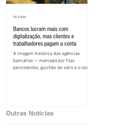
há 4 dias
Bancos lucram mais com
digitalização, mas clientes e
trabalhadores pagam a conta
A imagem histórica das agências
bancárias — marcada por filas
persistentes, guichês de vidro e o som
rítmico de autenticadoras de papel —
está sendo rapidamente substituída por
uma realidade silenciosa movida por
algoritmos e interfaces digitais. O setor
financeiro brasileiro consolidou, em
2025, uma transição profunda em sua
Outras Notícias
estrutura operacional, impulsionada por
um investimento massivo de R$ 47,8