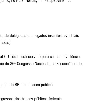
e junho, no Hotel Holiday Inn Parque Anhembi.
l de delegadas e delegados inscritos, eventuais 
dos(as)
af-CUT de tolerância zero para casos de violência 
rno do 36º Congresso Nacional dos Funcionários do 
 papel do BB como banco público
ngressos dos bancos públicos federais