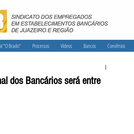
al "O Brado"
Processos
Vídeos
Bancos
Convênios
al dos Bancários será entre