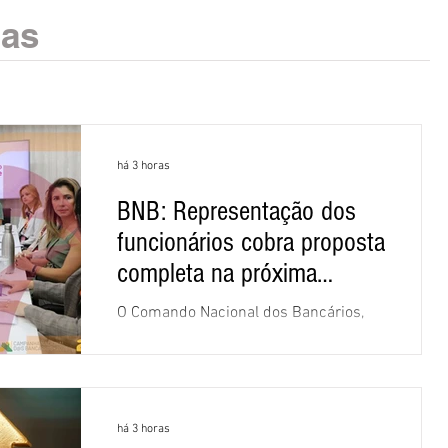
ias
há 3 horas
BNB: Representação dos
funcionários cobra proposta
completa na próxima
negociação
O Comando Nacional dos Bancários,
assessorado pela Comissão Nacional
dos Funcionários do Banco do
Nordeste do Brasil (CNFBNB), concluiu
nesta quinta-feira (6), em Fortaleza, a
há 3 horas
apresentação e o debate da pauta