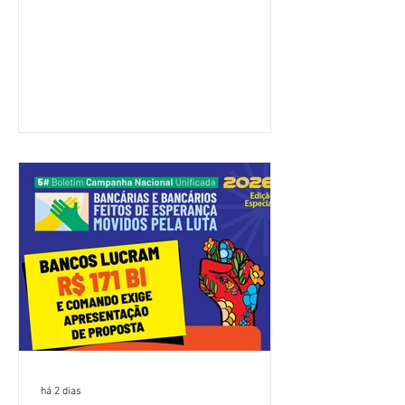
(Fenaban) foi encerrada, nesta terça-
feira (4/8), sem avanços concretos para
a categoria. Mais uma vez, a
representação dos bancos não
apresentou uma proposta global que
atenda às reivindicações dos
trabalhadores e das trabalhadoras,
frustrando a expectativa de evolução
nas negociações da Campanha salarial
2026. Durante o encontro, o movimento
sindical voltou a defender a val
há 2 dias