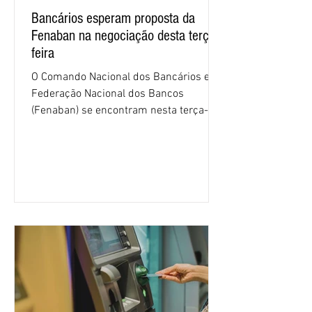
Bancários esperam proposta da
Fenaban na negociação desta terça-
feira
O Comando Nacional dos Bancários e a
Federação Nacional dos Bancos
(Fenaban) se encontram nesta terça-
feira (4/8), em São Paulo, para a sexta
rodada de negociação da campanha
salarial 2026. É grande a expectativa
para que os patrões apresentem uma
proposta para as demandas
apresentadas nos cinco primeiros
encontros, que trataram sobre emprego
e tecnologia, cláusulas sociais,
igualdade de oportunidades, saúde e
condições de trabalho e cláusulas
econômicas. Apesar da cobrança d