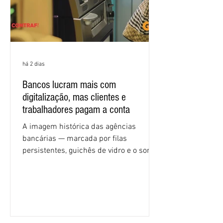
há 2 dias
Bancos lucram mais com
digitalização, mas clientes e
trabalhadores pagam a conta
A imagem histórica das agências
bancárias — marcada por filas
persistentes, guichês de vidro e o som
rítmico de autenticadoras de papel —
está sendo rapidamente substituída por
uma realidade silenciosa movida por
algoritmos e interfaces digitais. O setor
financeiro brasileiro consolidou, em
2025, uma transição profunda em sua