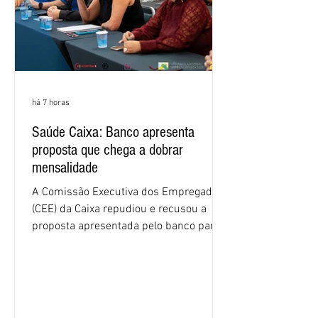
há 7 horas
Saúde Caixa: Banco apresenta
proposta que chega a dobrar
mensalidade
A Comissão Executiva dos Empregados
(CEE) da Caixa repudiou e recusou a
proposta apresentada pelo banco para o
custeio do Saúde Caixa, nesta quarta-
feira (5), durante a quinta rodada de
negociações específicas da Campanha
Nacional dos Bancários 2026, realizada
em São Paulo. Por unanimidade, todas