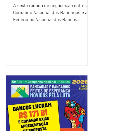
A sexta rodada de negociação entre o
Comando Nacional dos Bancários e a
Federação Nacional dos Bancos
(Fenaban) foi encerrada, nesta terça-
feira (4/8), sem avanços concretos para
a categoria. Mais uma vez, a
representação dos bancos não
apresentou uma proposta global que
atenda às reivindicações dos
trabalhadores e das trabalhadoras,
frustrando a expectativa de evolução
nas negociações da Campanha salarial
2026. Durante o encontro, o movimento
sindical voltou a defender a val