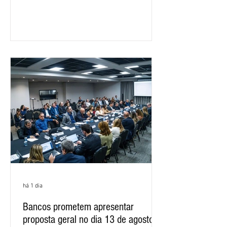
negociações específicas da Campanha
Nacional dos Bancários 2026, realizada
em São Paulo. Por unanimidade, todas
as federações que compõem a mesa de
negociações das empregadas e dos
empregados exigiram que a Caixa refaça
os cálculos e apresente uma nova
proposta. O entendimento é que a
proposta
há 1 dia
Bancos prometem apresentar
proposta geral no dia 13 de agosto