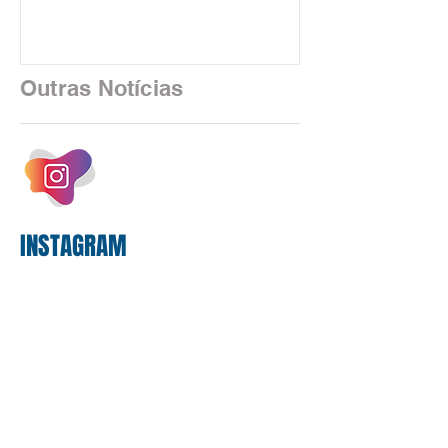
uma realidade silenciosa movida por
algoritmos e interfaces digitais. O setor
financeiro brasileiro consolidou, em
2025, uma transição profunda em sua
Outras Notícias
estrutura operacional, impulsionada por
um investimento massivo de R$ 47,8
bilhões em tecnologia apenas neste
exercício. A anatomia do serviço
bancário
INSTAGRAM