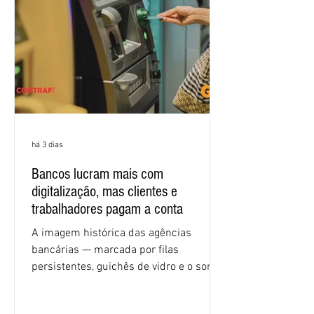
igualdade de oportunidades, saúde e
condições de trabalho e cláusulas
econômicas. Apesar da cobrança d
há 3 dias
Bancos lucram mais com
digitalização, mas clientes e
trabalhadores pagam a conta
A imagem histórica das agências
bancárias — marcada por filas
persistentes, guichês de vidro e o som
rítmico de autenticadoras de papel —
está sendo rapidamente substituída por