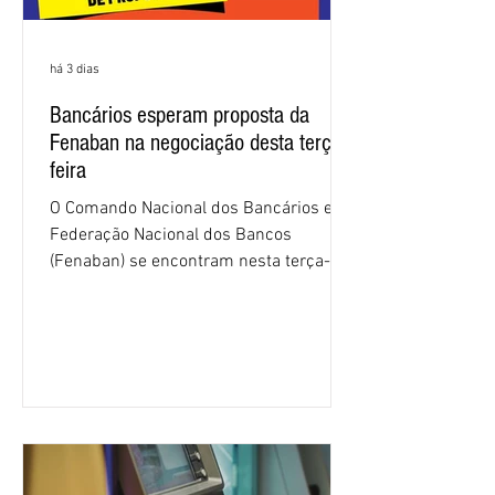
há 3 dias
Bancários esperam proposta da
Fenaban na negociação desta terça-
feira
O Comando Nacional dos Bancários e a
Federação Nacional dos Bancos
(Fenaban) se encontram nesta terça-
feira (4/8), em São Paulo, para a sexta
rodada de negociação da campanha
salarial 2026. É grande a expectativa
para que os patrões apresentem uma
proposta para as demandas
apresentadas nos cinco primeiros
encontros, que trataram sobre emprego
e tecnologia, cláusulas sociais,