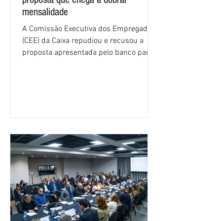
mensalidade
A Comissão Executiva dos Empregados
(CEE) da Caixa repudiou e recusou a
proposta apresentada pelo banco para o
custeio do Saúde Caixa, nesta quarta-
feira (5), durante a quinta rodada de
negociações específicas da Campanha
Nacional dos Bancários 2026, realizada
em São Paulo. Por unanimidade, todas
as federações que compõem a mesa de
negociações das empregadas e dos
empregados exigiram que a Caixa refaça
os cálculos e apresente uma nova
proposta. O entendimento é que a
proposta