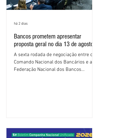
há 2 dias
Bancos prometem apresentar
proposta geral no dia 13 de agosto
A sexta rodada de negociação entre o
Comando Nacional dos Bancários e a
Federação Nacional dos Bancos
(Fenaban) foi encerrada, nesta terça-
feira (4/8), sem avanços concretos para
a categoria. Mais uma vez, a
representação dos bancos não
apresentou uma proposta global que
atenda às reivindicações dos
trabalhadores e das trabalhadoras,
frustrando a expectativa de evolução
nas negociações da Campanha salarial