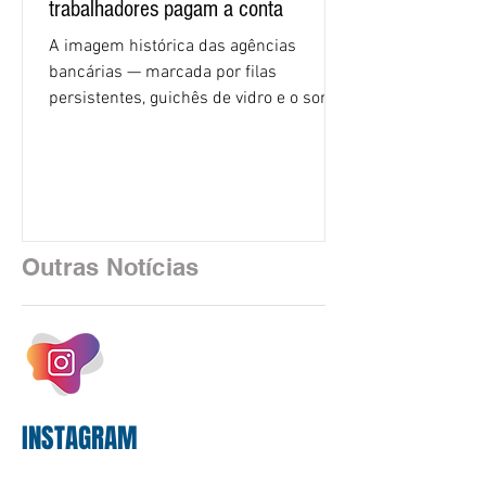
trabalhadores pagam a conta
A imagem histórica das agências
bancárias — marcada por filas
persistentes, guichês de vidro e o som
rítmico de autenticadoras de papel —
está sendo rapidamente substituída por
uma realidade silenciosa movida por
algoritmos e interfaces digitais. O setor
financeiro brasileiro consolidou, em
2025, uma transição profunda em sua
Outras Notícias
estrutura operacional, impulsionada por
um investimento massivo de R$ 47,8
bilhões em tecnologia apenas neste
exercício. A anatomia do serviço
bancário
INSTAGRAM