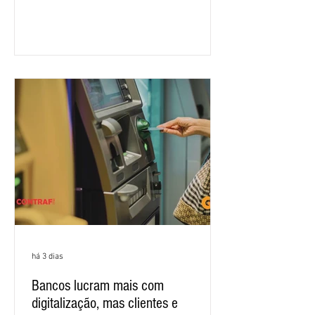
salarial 2026. É grande a expectativa
para que os patrões apresentem uma
proposta para as demandas
apresentadas nos cinco primeiros
encontros, que trataram sobre emprego
e tecnologia, cláusulas sociais,
igualdade de oportunidades, saúde e
condições de trabalho e cláusulas
econômicas. Apesar da cobrança d
há 3 dias
Bancos lucram mais com
digitalização, mas clientes e