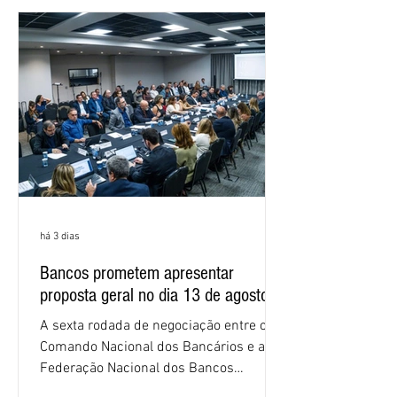
negociações das empregadas e dos
empregados exigiram que a Caixa refaça
os cálculos e apresente uma nova
proposta. O entendimento é que a
proposta
há 3 dias
Bancos prometem apresentar
proposta geral no dia 13 de agosto
A sexta rodada de negociação entre o
Comando Nacional dos Bancários e a
Federação Nacional dos Bancos
(Fenaban) foi encerrada, nesta terça-