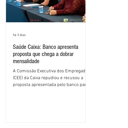
há 3 dias
Saúde Caixa: Banco apresenta
proposta que chega a dobrar
mensalidade
A Comissão Executiva dos Empregados
(CEE) da Caixa repudiou e recusou a
proposta apresentada pelo banco para o
custeio do Saúde Caixa, nesta quarta-
feira (5), durante a quinta rodada de
negociações específicas da Campanha
Nacional dos Bancários 2026, realizada
em São Paulo. Por unanimidade, todas
as federações que compõem a mesa de