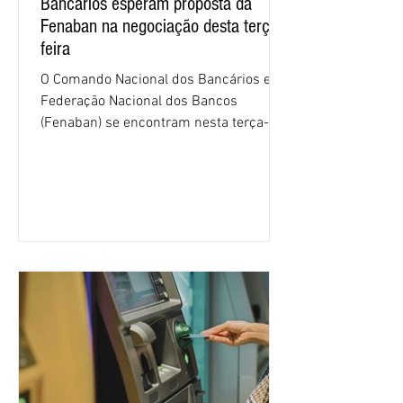
Bancários esperam proposta da
Fenaban na negociação desta terça-
feira
O Comando Nacional dos Bancários e a
Federação Nacional dos Bancos
(Fenaban) se encontram nesta terça-
feira (4/8), em São Paulo, para a sexta
rodada de negociação da campanha
salarial 2026. É grande a expectativa
para que os patrões apresentem uma
proposta para as demandas
apresentadas nos cinco primeiros
encontros, que trataram sobre emprego
e tecnologia, cláusulas sociais,
igualdade de oportunidades, saúde e
condições de trabalho e cláusulas
econômicas. Apesar da cobrança d