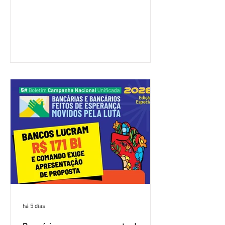
feira (4/8), sem avanços concretos para
a categoria. Mais uma vez, a
representação dos bancos não
apresentou uma proposta global que
atenda às reivindicações dos
trabalhadores e das trabalhadoras,
frustrando a expectativa de evolução
nas negociações da Campanha salarial
2026. Durante o encontro, o movimento
sindical voltou a defender a val
há 5 dias