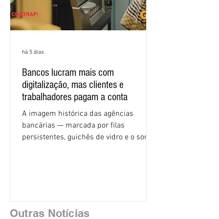
há 5 dias
Bancos lucram mais com
digitalização, mas clientes e
trabalhadores pagam a conta
A imagem histórica das agências
bancárias — marcada por filas
persistentes, guichês de vidro e o som
rítmico de autenticadoras de papel —
está sendo rapidamente substituída por
uma realidade silenciosa movida por
algoritmos e interfaces digitais. O setor
financeiro brasileiro consolidou, em
2025, uma transição profunda em sua
Outras Notícias