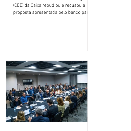
(CEE) da Caixa repudiou e recusou a
proposta apresentada pelo banco para o
custeio do Saúde Caixa, nesta quarta-
feira (5), durante a quinta rodada de
negociações específicas da Campanha
Nacional dos Bancários 2026, realizada
em São Paulo. Por unanimidade, todas
as federações que compõem a mesa de
negociações das empregadas e dos
empregados exigiram que a Caixa refaça
os cálculos e apresente uma nova
proposta. O entendimento é que a
proposta