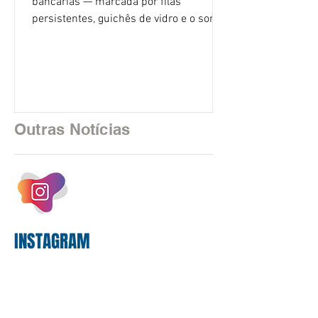
bancárias — marcada por filas
persistentes, guichês de vidro e o som
rítmico de autenticadoras de papel —
está sendo rapidamente substituída por
uma realidade silenciosa movida por
algoritmos e interfaces digitais. O setor
financeiro brasileiro consolidou, em
2025, uma transição profunda em sua
Outras Notícias
estrutura operacional, impulsionada por
um investimento massivo de R$ 47,8
bilhões em tecnologia apenas neste
exercício. A anatomia do serviço
bancário
INSTAGRAM