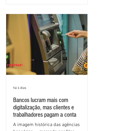
proposta para as demandas
apresentadas nos cinco primeiros
encontros, que trataram sobre emprego
e tecnologia, cláusulas sociais,
igualdade de oportunidades, saúde e
condições de trabalho e cláusulas
econômicas. Apesar da cobrança d
há 4 dias
Bancos lucram mais com
digitalização, mas clientes e
trabalhadores pagam a conta
A imagem histórica das agências