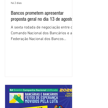
há 2 dias
Bancos prometem apresentar
proposta geral no dia 13 de agosto
A sexta rodada de negociação entre o
Comando Nacional dos Bancários e a
Federação Nacional dos Bancos
(Fenaban) foi encerrada, nesta terça-
feira (4/8), sem avanços concretos para
a categoria. Mais uma vez, a
representação dos bancos não
apresentou uma proposta global que
atenda às reivindicações dos
trabalhadores e das trabalhadoras,
frustrando a expectativa de evolução
nas negociações da Campanha salarial
2026. Durante o encontro, o movimento
sindical voltou a defender a val