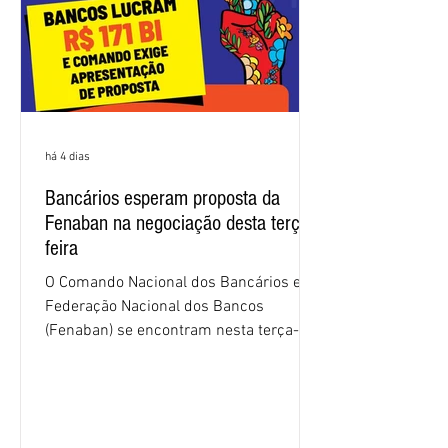
há 4 dias
Bancários esperam proposta da
Fenaban na negociação desta terça-
feira
O Comando Nacional dos Bancários e a
Federação Nacional dos Bancos
(Fenaban) se encontram nesta terça-
feira (4/8), em São Paulo, para a sexta
rodada de negociação da campanha
salarial 2026. É grande a expectativa
para que os patrões apresentem uma