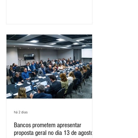
negociações específicas da Campanha
Nacional dos Bancários 2026, realizada
em São Paulo. Por unanimidade, todas
as federações que compõem a mesa de
negociações das empregadas e dos
empregados exigiram que a Caixa refaça
os cálculos e apresente uma nova
proposta. O entendimento é que a
proposta
há 2 dias
Bancos prometem apresentar
proposta geral no dia 13 de agosto