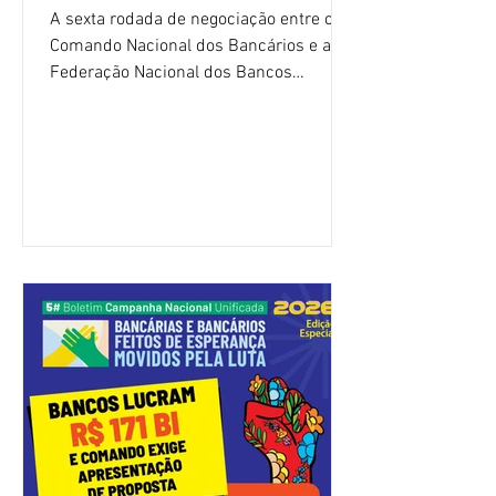
A sexta rodada de negociação entre o
Comando Nacional dos Bancários e a
Federação Nacional dos Bancos
(Fenaban) foi encerrada, nesta terça-
feira (4/8), sem avanços concretos para
a categoria. Mais uma vez, a
representação dos bancos não
apresentou uma proposta global que
atenda às reivindicações dos
trabalhadores e das trabalhadoras,
frustrando a expectativa de evolução
nas negociações da Campanha salarial
2026. Durante o encontro, o movimento
sindical voltou a defender a val