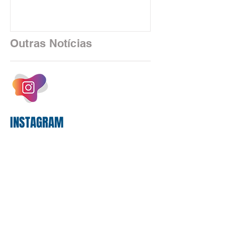
uma realidade silenciosa movida por
algoritmos e interfaces digitais. O setor
financeiro brasileiro consolidou, em
2025, uma transição profunda em sua
Outras Notícias
estrutura operacional, impulsionada por
um investimento massivo de R$ 47,8
bilhões em tecnologia apenas neste
exercício. A anatomia do serviço
bancário
INSTAGRAM