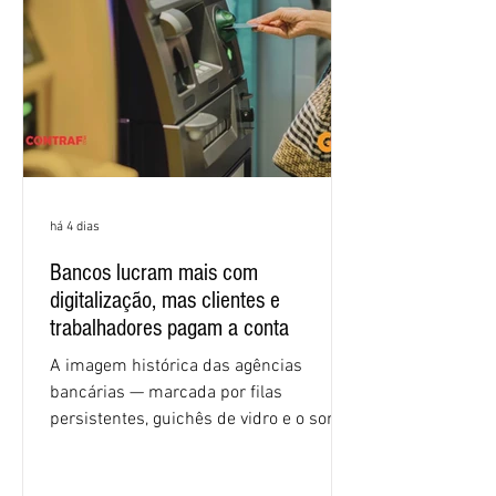
igualdade de oportunidades, saúde e
condições de trabalho e cláusulas
econômicas. Apesar da cobrança d
há 4 dias
Bancos lucram mais com
digitalização, mas clientes e
trabalhadores pagam a conta
A imagem histórica das agências
bancárias — marcada por filas
persistentes, guichês de vidro e o som
rítmico de autenticadoras de papel —
está sendo rapidamente substituída por