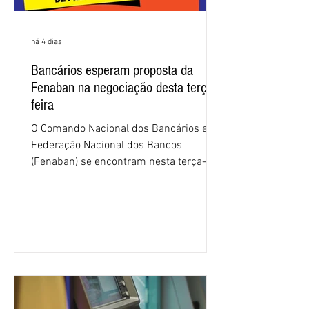
há 4 dias
Bancários esperam proposta da
Fenaban na negociação desta terça-
feira
O Comando Nacional dos Bancários e a
Federação Nacional dos Bancos
(Fenaban) se encontram nesta terça-
feira (4/8), em São Paulo, para a sexta
rodada de negociação da campanha
salarial 2026. É grande a expectativa
para que os patrões apresentem uma
proposta para as demandas
apresentadas nos cinco primeiros
encontros, que trataram sobre emprego
e tecnologia, cláusulas sociais,