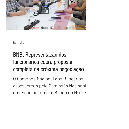
há 1 dia
BNB: Representação dos
funcionários cobra proposta
completa na próxima negociação
O Comando Nacional dos Bancários,
assessorado pela Comissão Nacional
dos Funcionários do Banco do Nordeste
do Brasil (CNFBNB), concluiu nesta
quinta-feira (6), em Fortaleza, a
apresentação e o debate da pauta
específica dos trabalhadores do BNB.
Segundo informações do Sindicato dos