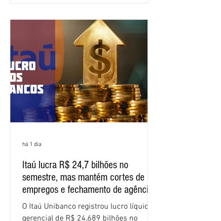
Bancários do Ceará, a quarta rodada de
negociação encerrou a discussão das
cláusulas econômicas e sindicais da
minuta, e a representação dos
funcionários cobrou que o banco
apresente uma proposta c
há 1 dia
Itaú lucra R$ 24,7 bilhões no
semestre, mas mantém cortes de
empregos e fechamento de agências
O Itaú Unibanco registrou lucro líquido
gerencial de R$ 24,689 bilhões no