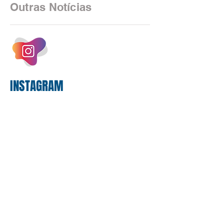
as federações que compõem a mesa de
Outras Notícias
negociações das empregadas e dos
empregados exigiram que a Caixa refaça
os cálculos e apresente uma nova
proposta. O entendimento é que a
proposta
INSTAGRAM