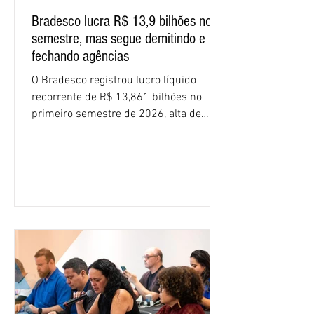
Bradesco lucra R$ 13,9 bilhões no
semestre, mas segue demitindo e
fechando agências
O Bradesco registrou lucro líquido
recorrente de R$ 13,861 bilhões no
primeiro semestre de 2026, alta de
16,2% em relação ao mesmo período do
ano passado. Na comparação entre o
segundo e o primeiro trimestre deste
ano, o crescimento foi de 3,5%. O
retorno sobre o patrimônio líquido (ROE)
alcançou 16% no semestre, aumento de
1,4 ponto percentual em 12 meses. O
crescimento de 16,2% foi o maior entre
os três maiores bancos privados do país
(Bradesco, Itaú e Santander). Segundo o