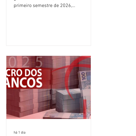
primeiro semestre de 2026,
crescimento de 9,1% em relação ao
mesmo período do ano passado. No
segundo trimestre, o lucro foi de R$
12,407 bilhões, alta de 1% na
comparação com os três primeiros
meses do ano. A rentabilidade sobre o
patrimônio líquido médio anualizado
(ROE), no Brasil, chegou a 26% no
semestre, avanço de 2,1 pontos
percentuais em 12 meses. Apesar dos
resultados expressivos, o banco conti
há 1 dia