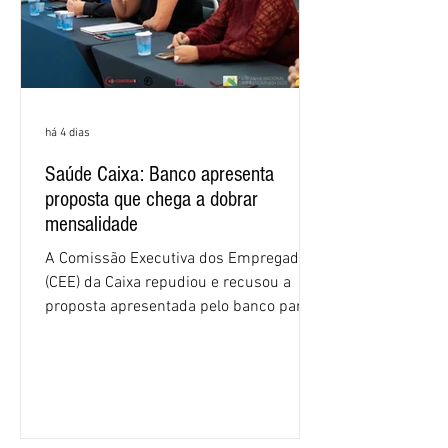
há 4 dias
Saúde Caixa: Banco apresenta
proposta que chega a dobrar
mensalidade
A Comissão Executiva dos Empregados
(CEE) da Caixa repudiou e recusou a
proposta apresentada pelo banco para o
custeio do Saúde Caixa, nesta quarta-
feira (5), durante a quinta rodada de
negociações específicas da Campanha
Nacional dos Bancários 2026, realizada
em São Paulo. Por unanimidade, todas