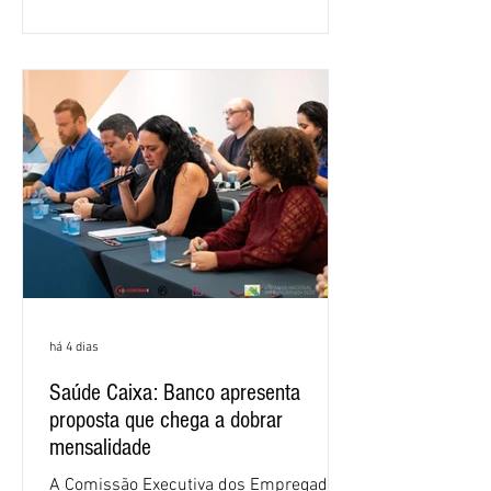
retorno sobre o patrimônio líquido (ROE)
alcançou 16% no semestre, aumento de
1,4 ponto percentual em 12 meses. O
crescimento de 16,2% foi o maior entre
os três maiores bancos privados do país
(Bradesco, Itaú e Santander). Segundo o
há 4 dias
Saúde Caixa: Banco apresenta
proposta que chega a dobrar
mensalidade
A Comissão Executiva dos Empregados