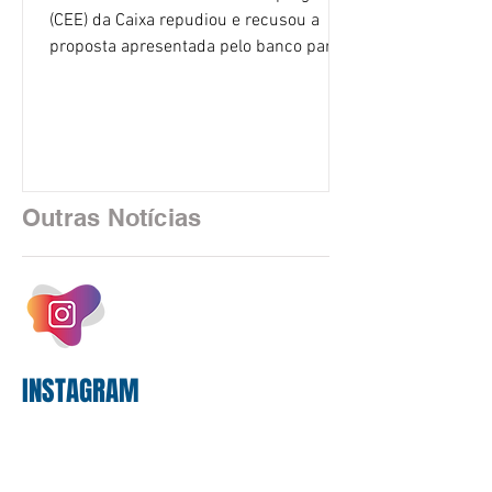
(CEE) da Caixa repudiou e recusou a
proposta apresentada pelo banco para o
custeio do Saúde Caixa, nesta quarta-
feira (5), durante a quinta rodada de
negociações específicas da Campanha
Nacional dos Bancários 2026, realizada
em São Paulo. Por unanimidade, todas
as federações que compõem a mesa de
Outras Notícias
negociações das empregadas e dos
empregados exigiram que a Caixa refaça
os cálculos e apresente uma nova
proposta. O entendimento é que a
proposta
INSTAGRAM