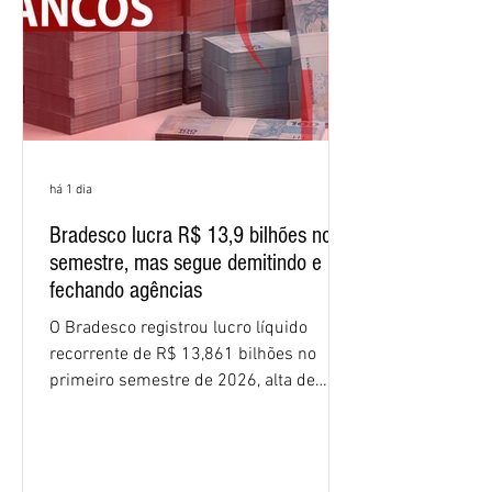
resultados expressivos, o banco conti
há 1 dia
Bradesco lucra R$ 13,9 bilhões no
semestre, mas segue demitindo e
fechando agências
O Bradesco registrou lucro líquido
recorrente de R$ 13,861 bilhões no
primeiro semestre de 2026, alta de
16,2% em relação ao mesmo período do
ano passado. Na comparação entre o
segundo e o primeiro trimestre deste
ano, o crescimento foi de 3,5%. O