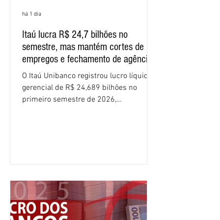
há 1 dia
Itaú lucra R$ 24,7 bilhões no
semestre, mas mantém cortes de
empregos e fechamento de agências
O Itaú Unibanco registrou lucro líquido
gerencial de R$ 24,689 bilhões no
primeiro semestre de 2026,
crescimento de 9,1% em relação ao
mesmo período do ano passado. No
segundo trimestre, o lucro foi de R$
12,407 bilhões, alta de 1% na
comparação com os três primeiros
meses do ano. A rentabilidade sobre o
patrimônio líquido médio anualizado
(ROE), no Brasil, chegou a 26% no
semestre, avanço de 2,1 pontos
percentuais em 12 meses. Apesar dos