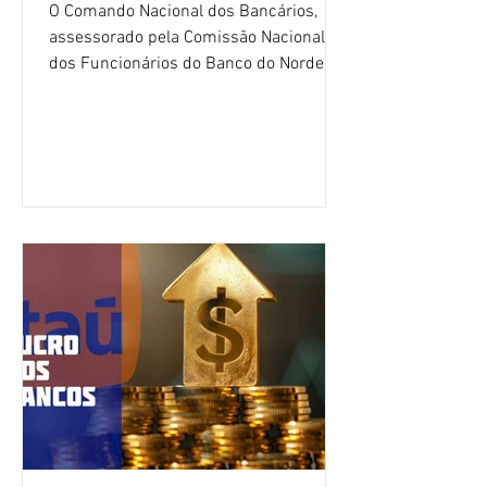
O Comando Nacional dos Bancários,
assessorado pela Comissão Nacional
dos Funcionários do Banco do Nordeste
do Brasil (CNFBNB), concluiu nesta
quinta-feira (6), em Fortaleza, a
apresentação e o debate da pauta
específica dos trabalhadores do BNB.
Segundo informações do Sindicato dos
Bancários do Ceará, a quarta rodada de
negociação encerrou a discussão das
cláusulas econômicas e sindicais da
minuta, e a representação dos
funcionários cobrou que o banco
apresente uma proposta c