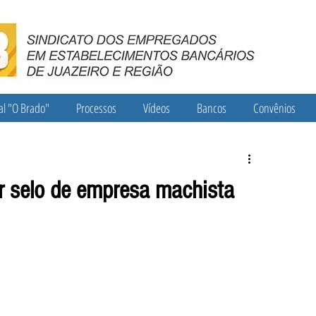
al "O Brado"
Processos
Vídeos
Bancos
Convênios
ar selo de empresa machista