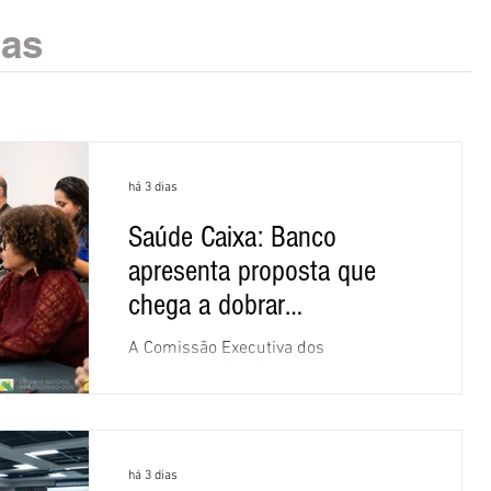
ias
há 3 dias
Saúde Caixa: Banco
apresenta proposta que
chega a dobrar
mensalidade
A Comissão Executiva dos
Empregados (CEE) da Caixa repudiou e
recusou a proposta apresentada pelo
banco para o custeio do Saúde Caixa,
nesta quarta-feira (5), durante a quinta
há 3 dias
rodada de negociações específicas da