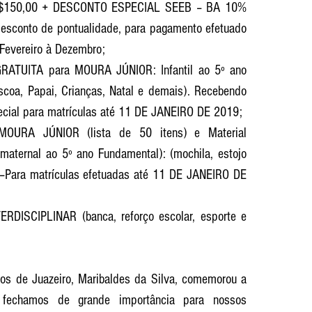
 R$150,00 + DESCONTO ESPECIAL SEEB – BA 10% 
esconto de pontualidade, para pagamento efetuado 
Fevereiro à Dezembro;  
GRATUITA para MOURA JÚNIOR: Infantil ao 5º ano 
coa, Papai, Crianças, Natal e demais). Recebendo 
presentes, brindes, coquetel especial para matrículas até 11 DE JANEIRO DE 2019;  
MOURA JÚNIOR (lista de 50 itens) e Material 
/maternal ao 5º ano Fundamental): (mochila, estojo 
)–Para matrículas efetuadas até 11 DE JANEIRO DE 
DISCIPLINAR (banca, reforço escolar, esporte e 
ios de Juazeiro, Maribaldes da Silva, comemorou a 
 fechamos de grande importância para nossos 