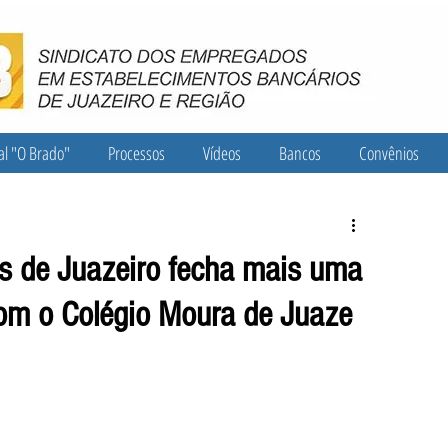
al "O Brado"
Processos
Vídeos
Bancos
Convênios
os de Juazeiro fecha mais uma
com o Colégio Moura de Juaze