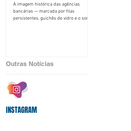
A imagem histórica das agências
bancárias — marcada por filas
persistentes, guichês de vidro e o som
rítmico de autenticadoras de papel —
está sendo rapidamente substituída por
uma realidade silenciosa movida por
algoritmos e interfaces digitais. O setor
financeiro brasileiro consolidou, em
2025, uma transição profunda em sua
Outras Notícias
estrutura operacional, impulsionada por
um investimento massivo de R$ 47,8
bilhões em tecnologia apenas neste
exercício. A anatomia do serviço
bancário
INSTAGRAM