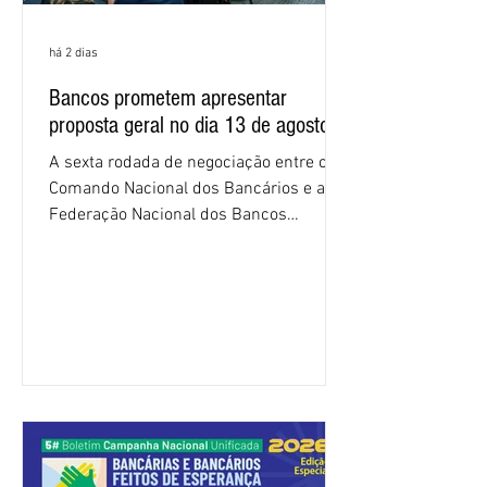
há 2 dias
Bancos prometem apresentar
proposta geral no dia 13 de agosto
A sexta rodada de negociação entre o
Comando Nacional dos Bancários e a
Federação Nacional dos Bancos
(Fenaban) foi encerrada, nesta terça-
feira (4/8), sem avanços concretos para
a categoria. Mais uma vez, a
representação dos bancos não
apresentou uma proposta global que
atenda às reivindicações dos
trabalhadores e das trabalhadoras,
frustrando a expectativa de evolução
nas negociações da Campanha salarial
2026. Durante o encontro, o movimento