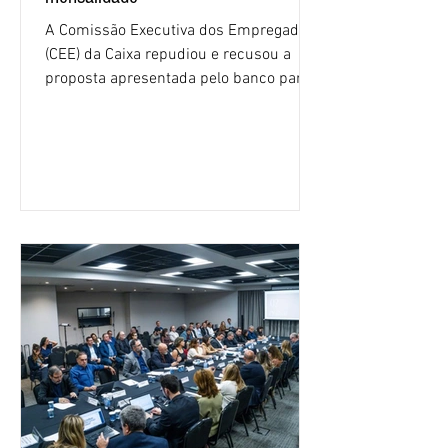
A Comissão Executiva dos Empregados
(CEE) da Caixa repudiou e recusou a
proposta apresentada pelo banco para o
custeio do Saúde Caixa, nesta quarta-
feira (5), durante a quinta rodada de
negociações específicas da Campanha
Nacional dos Bancários 2026, realizada
em São Paulo. Por unanimidade, todas
as federações que compõem a mesa de
negociações das empregadas e dos
empregados exigiram que a Caixa refaça
os cálculos e apresente uma nova
proposta. O entendimento é que a
proposta