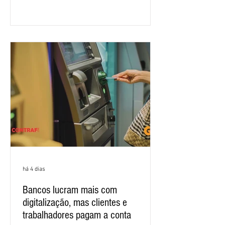
para que os patrões apresentem uma
proposta para as demandas
apresentadas nos cinco primeiros
encontros, que trataram sobre emprego
e tecnologia, cláusulas sociais,
igualdade de oportunidades, saúde e
condições de trabalho e cláusulas
econômicas. Apesar da cobrança d
há 4 dias
Bancos lucram mais com
digitalização, mas clientes e
trabalhadores pagam a conta