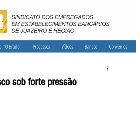
al "O Brado"
Processos
Vídeos
Bancos
Convênios
co sob forte pressão