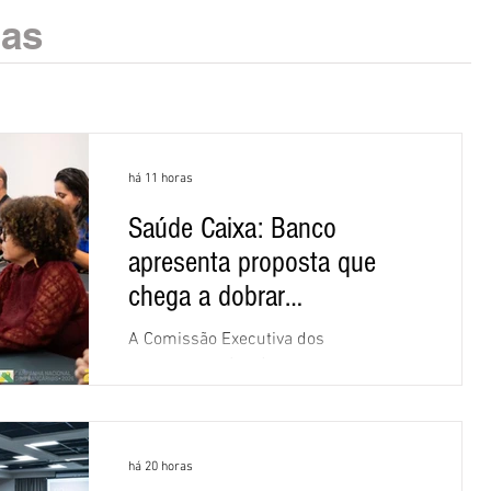
ias
há 11 horas
Saúde Caixa: Banco
apresenta proposta que
chega a dobrar
mensalidade
A Comissão Executiva dos
Empregados (CEE) da Caixa repudiou e
recusou a proposta apresentada pelo
banco para o custeio do Saúde Caixa,
nesta quarta-feira (5), durante a quinta
há 20 horas
rodada de negociações específicas da