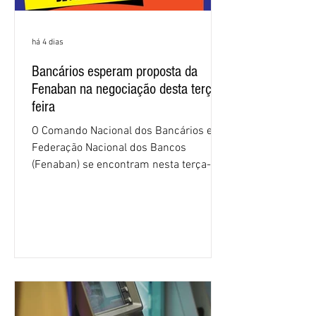
há 4 dias
Bancários esperam proposta da
Fenaban na negociação desta terça-
feira
O Comando Nacional dos Bancários e a
Federação Nacional dos Bancos
(Fenaban) se encontram nesta terça-
feira (4/8), em São Paulo, para a sexta
rodada de negociação da campanha
salarial 2026. É grande a expectativa
para que os patrões apresentem uma
proposta para as demandas
apresentadas nos cinco primeiros
encontros, que trataram sobre emprego
e tecnologia, cláusulas sociais,