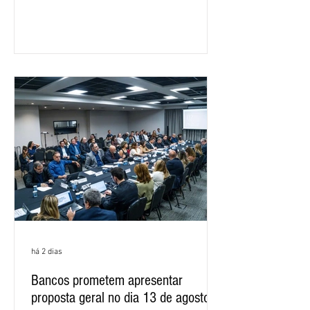
negociações específicas da Campanha
Nacional dos Bancários 2026, realizada
em São Paulo. Por unanimidade, todas
as federações que compõem a mesa de
negociações das empregadas e dos
empregados exigiram que a Caixa refaça
os cálculos e apresente uma nova
proposta. O entendimento é que a
proposta
há 2 dias
Bancos prometem apresentar
proposta geral no dia 13 de agosto