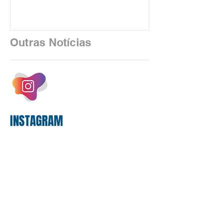
uma realidade silenciosa movida por
algoritmos e interfaces digitais. O setor
financeiro brasileiro consolidou, em
2025, uma transição profunda em sua
Outras Notícias
estrutura operacional, impulsionada por
um investimento massivo de R$ 47,8
bilhões em tecnologia apenas neste
exercício. A anatomia do serviço
bancário
INSTAGRAM