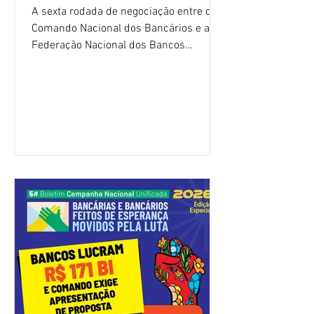
A sexta rodada de negociação entre o
Comando Nacional dos Bancários e a
Federação Nacional dos Bancos
(Fenaban) foi encerrada, nesta terça-
feira (4/8), sem avanços concretos para
a categoria. Mais uma vez, a
representação dos bancos não
apresentou uma proposta global que
atenda às reivindicações dos
trabalhadores e das trabalhadoras,
frustrando a expectativa de evolução
nas negociações da Campanha salarial
2026. Durante o encontro, o movimento
sindical voltou a defender a val