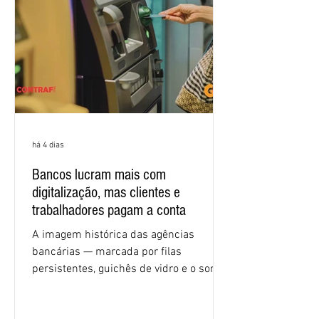
igualdade de oportunidades, saúde e
condições de trabalho e cláusulas
econômicas. Apesar da cobrança d
há 4 dias
Bancos lucram mais com
digitalização, mas clientes e
trabalhadores pagam a conta
A imagem histórica das agências
bancárias — marcada por filas
persistentes, guichês de vidro e o som
rítmico de autenticadoras de papel —
está sendo rapidamente substituída por