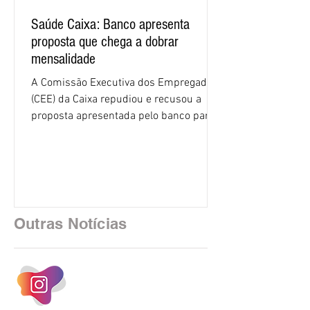
Saúde Caixa: Banco apresenta
proposta que chega a dobrar
mensalidade
A Comissão Executiva dos Empregados
(CEE) da Caixa repudiou e recusou a
proposta apresentada pelo banco para o
custeio do Saúde Caixa, nesta quarta-
feira (5), durante a quinta rodada de
negociações específicas da Campanha
Nacional dos Bancários 2026, realizada
em São Paulo. Por unanimidade, todas
as federações que compõem a mesa de
Outras Notícias
negociações das empregadas e dos
empregados exigiram que a Caixa refaça
os cálculos e apresente uma nova
proposta. O entendimento é que a
proposta