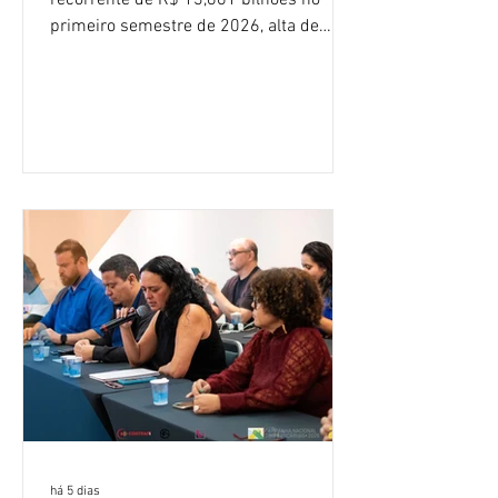
recorrente de R$ 13,861 bilhões no
primeiro semestre de 2026, alta de
16,2% em relação ao mesmo período do
ano passado. Na comparação entre o
segundo e o primeiro trimestre deste
ano, o crescimento foi de 3,5%. O
retorno sobre o patrimônio líquido (ROE)
alcançou 16% no semestre, aumento de
1,4 ponto percentual em 12 meses. O
crescimento de 16,2% foi o maior entre
os três maiores bancos privados do país
(Bradesco, Itaú e Santander). Segundo o
há 5 dias