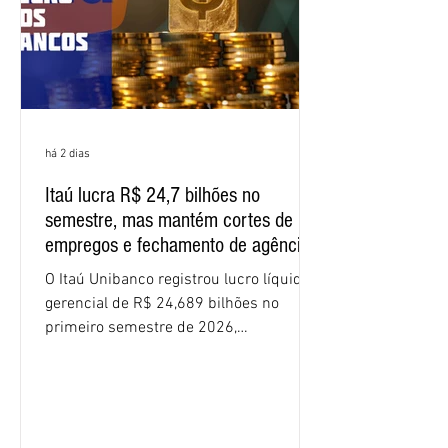
apresente uma proposta c
há 2 dias
Itaú lucra R$ 24,7 bilhões no
semestre, mas mantém cortes de
empregos e fechamento de agências
O Itaú Unibanco registrou lucro líquido
gerencial de R$ 24,689 bilhões no
primeiro semestre de 2026,
crescimento de 9,1% em relação ao
mesmo período do ano passado. No
segundo trimestre, o lucro foi de R$
12,407 bilhões, alta de 1% na