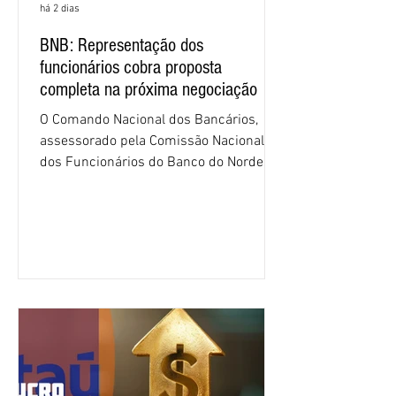
há 2 dias
BNB: Representação dos
funcionários cobra proposta
completa na próxima negociação
O Comando Nacional dos Bancários,
assessorado pela Comissão Nacional
dos Funcionários do Banco do Nordeste
do Brasil (CNFBNB), concluiu nesta
quinta-feira (6), em Fortaleza, a
apresentação e o debate da pauta
específica dos trabalhadores do BNB.
Segundo informações do Sindicato dos
Bancários do Ceará, a quarta rodada de
negociação encerrou a discussão das
cláusulas econômicas e sindicais da
minuta, e a representação dos
funcionários cobrou que o banco