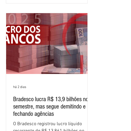
comparação com os três primeiros
meses do ano. A rentabilidade sobre o
patrimônio líquido médio anualizado
(ROE), no Brasil, chegou a 26% no
semestre, avanço de 2,1 pontos
percentuais em 12 meses. Apesar dos
resultados expressivos, o banco conti
há 2 dias
Bradesco lucra R$ 13,9 bilhões no
semestre, mas segue demitindo e
fechando agências
O Bradesco registrou lucro líquido