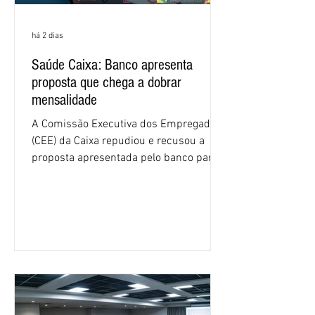
há 2 dias
Saúde Caixa: Banco apresenta
proposta que chega a dobrar
mensalidade
A Comissão Executiva dos Empregados
(CEE) da Caixa repudiou e recusou a
proposta apresentada pelo banco para o
custeio do Saúde Caixa, nesta quarta-
feira (5), durante a quinta rodada de
negociações específicas da Campanha
Nacional dos Bancários 2026, realizada
em São Paulo. Por unanimidade, todas
as federações que compõem a mesa de
negociações das empregadas e dos
empregados exigiram que a Caixa refaça
os cálculos e apresente uma nova