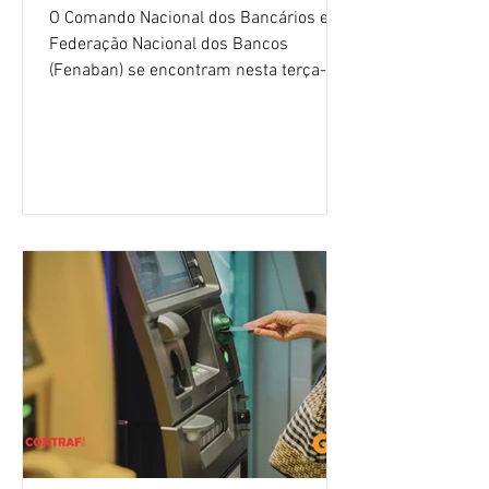
O Comando Nacional dos Bancários e a
Federação Nacional dos Bancos
(Fenaban) se encontram nesta terça-
feira (4/8), em São Paulo, para a sexta
rodada de negociação da campanha
salarial 2026. É grande a expectativa
para que os patrões apresentem uma
proposta para as demandas
apresentadas nos cinco primeiros
encontros, que trataram sobre emprego
e tecnologia, cláusulas sociais,
igualdade de oportunidades, saúde e
condições de trabalho e cláusulas
econômicas. Apesar da cobrança d