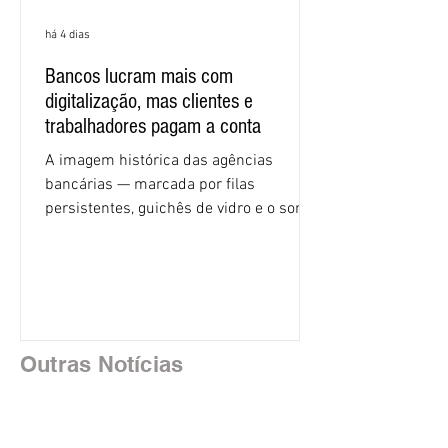
há 4 dias
Bancos lucram mais com
digitalização, mas clientes e
trabalhadores pagam a conta
A imagem histórica das agências
bancárias — marcada por filas
persistentes, guichês de vidro e o som
rítmico de autenticadoras de papel —
está sendo rapidamente substituída por
uma realidade silenciosa movida por
algoritmos e interfaces digitais. O setor
financeiro brasileiro consolidou, em
2025, uma transição profunda em sua
Outras Notícias
estrutura operacional, impulsionada por
um investimento massivo de R$ 47,8
bilhões em tecnologia apenas neste