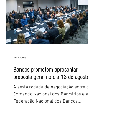
proposta. O entendimento é que a
proposta
há 2 dias
Bancos prometem apresentar
proposta geral no dia 13 de agosto
A sexta rodada de negociação entre o
Comando Nacional dos Bancários e a
Federação Nacional dos Bancos
(Fenaban) foi encerrada, nesta terça-
feira (4/8), sem avanços concretos para
a categoria. Mais uma vez, a
representação dos bancos não