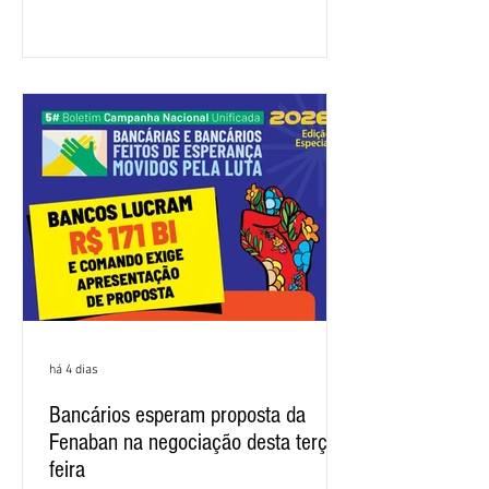
apresentou uma proposta global que
atenda às reivindicações dos
trabalhadores e das trabalhadoras,
frustrando a expectativa de evolução
nas negociações da Campanha salarial
2026. Durante o encontro, o movimento
sindical voltou a defender a val
há 4 dias
Bancários esperam proposta da
Fenaban na negociação desta terça-
feira