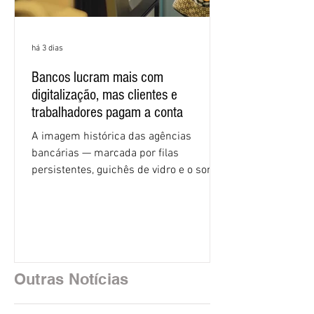
há 3 dias
Bancos lucram mais com
digitalização, mas clientes e
trabalhadores pagam a conta
A imagem histórica das agências
bancárias — marcada por filas
persistentes, guichês de vidro e o som
rítmico de autenticadoras de papel —
está sendo rapidamente substituída por
uma realidade silenciosa movida por
algoritmos e interfaces digitais. O setor
financeiro brasileiro consolidou, em
2025, uma transição profunda em sua
Outras Notícias
estrutura operacional, impulsionada por
um investimento massivo de R$ 47,8