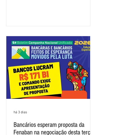
a categoria. Mais uma vez, a
representação dos bancos não
apresentou uma proposta global que
atenda às reivindicações dos
trabalhadores e das trabalhadoras,
frustrando a expectativa de evolução
nas negociações da Campanha salarial
2026. Durante o encontro, o movimento
sindical voltou a defender a val
há 3 dias
Bancários esperam proposta da
Fenaban na negociação desta terça-