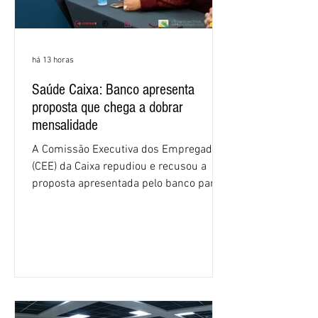
há 13 horas
Saúde Caixa: Banco apresenta
proposta que chega a dobrar
mensalidade
A Comissão Executiva dos Empregados
(CEE) da Caixa repudiou e recusou a
proposta apresentada pelo banco para o
custeio do Saúde Caixa, nesta quarta-
feira (5), durante a quinta rodada de
negociações específicas da Campanha
Nacional dos Bancários 2026, realizada
em São Paulo. Por unanimidade, todas
as federações que compõem a mesa de
negociações das empregadas e dos