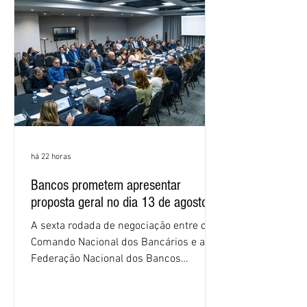
empregados exigiram que a Caixa refaça
os cálculos e apresente uma nova
proposta. O entendimento é que a
proposta
há 22 horas
Bancos prometem apresentar
proposta geral no dia 13 de agosto
A sexta rodada de negociação entre o
Comando Nacional dos Bancários e a
Federação Nacional dos Bancos
(Fenaban) foi encerrada, nesta terça-
feira (4/8), sem avanços concretos para