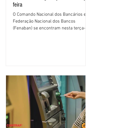
feira
O Comando Nacional dos Bancários e a
Federação Nacional dos Bancos
(Fenaban) se encontram nesta terça-
feira (4/8), em São Paulo, para a sexta
rodada de negociação da campanha
salarial 2026. É grande a expectativa
para que os patrões apresentem uma
proposta para as demandas
apresentadas nos cinco primeiros
encontros, que trataram sobre emprego
e tecnologia, cláusulas sociais,
igualdade de oportunidades, saúde e
condições de trabalho e cláusulas
econômicas. Apesar da cobrança d