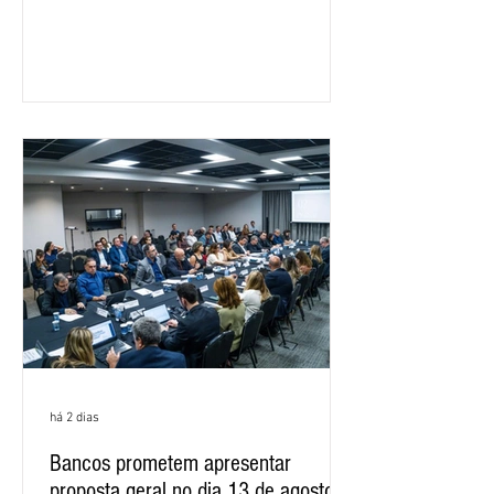
feira (5), durante a quinta rodada de
negociações específicas da Campanha
Nacional dos Bancários 2026, realizada
em São Paulo. Por unanimidade, todas
as federações que compõem a mesa de
negociações das empregadas e dos
empregados exigiram que a Caixa refaça
os cálculos e apresente uma nova
proposta. O entendimento é que a
proposta
há 2 dias
Bancos prometem apresentar
proposta geral no dia 13 de agosto