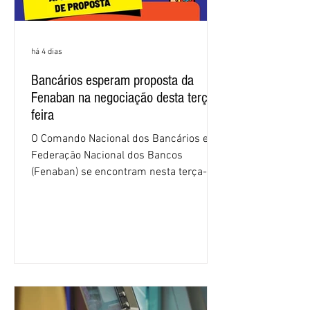
há 4 dias
Bancários esperam proposta da
Fenaban na negociação desta terça-
feira
O Comando Nacional dos Bancários e a
Federação Nacional dos Bancos
(Fenaban) se encontram nesta terça-
feira (4/8), em São Paulo, para a sexta
rodada de negociação da campanha
salarial 2026. É grande a expectativa
para que os patrões apresentem uma
proposta para as demandas
apresentadas nos cinco primeiros
encontros, que trataram sobre emprego
e tecnologia, cláusulas sociais,