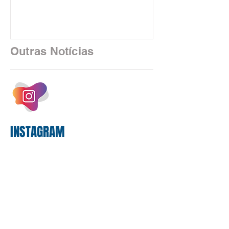
uma realidade silenciosa movida por
algoritmos e interfaces digitais. O setor
financeiro brasileiro consolidou, em
2025, uma transição profunda em sua
Outras Notícias
estrutura operacional, impulsionada por
um investimento massivo de R$ 47,8
bilhões em tecnologia apenas neste
exercício. A anatomia do serviço
bancário
INSTAGRAM