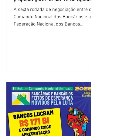
A sexta rodada de negociação entre o
Comando Nacional dos Bancários e a
Federação Nacional dos Bancos
(Fenaban) foi encerrada, nesta terça-
feira (4/8), sem avanços concretos para
a categoria. Mais uma vez, a
representação dos bancos não
apresentou uma proposta global que
atenda às reivindicações dos
trabalhadores e das trabalhadoras,
frustrando a expectativa de evolução
nas negociações da Campanha salarial
2026. Durante o encontro, o movimento
sindical voltou a defender a val