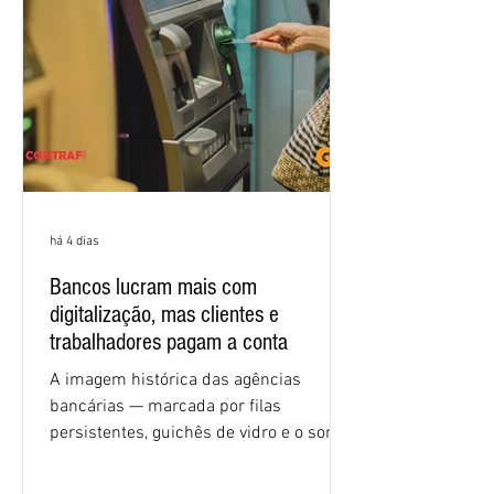
igualdade de oportunidades, saúde e
condições de trabalho e cláusulas
econômicas. Apesar da cobrança d
há 4 dias
Bancos lucram mais com
digitalização, mas clientes e
trabalhadores pagam a conta
A imagem histórica das agências
bancárias — marcada por filas
persistentes, guichês de vidro e o som
rítmico de autenticadoras de papel —
está sendo rapidamente substituída por